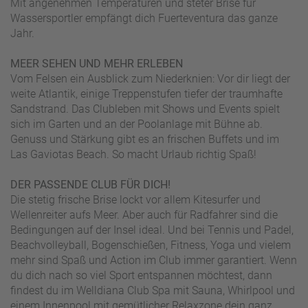
Mit angenehmen Temperaturen und steter Brise für
Wassersportler empfängt dich Fuerteventura das ganze
Jahr.
MEER SEHEN UND MEHR ERLEBEN
Vom Felsen ein Ausblick zum Niederknien: Vor dir liegt der
weite Atlantik, einige Treppenstufen tiefer der traumhafte
Sandstrand. Das Clubleben mit Shows und Events spielt
sich im Garten und an der Poolanlage mit Bühne ab.
Genuss und Stärkung gibt es an frischen Buffets und im
Las Gaviotas Beach. So macht Urlaub richtig Spaß!
DER PASSENDE CLUB FÜR DICH!
Die stetig frische Brise lockt vor allem Kitesurfer und
Wellenreiter aufs Meer. Aber auch für Radfahrer sind die
Bedingungen auf der Insel ideal. Und bei Tennis und Padel,
Beachvolleyball, Bogenschießen, Fitness, Yoga und vielem
mehr sind Spaß und Action im Club immer garantiert. Wenn
du dich nach so viel Sport entspannen möchtest, dann
findest du im Welldiana Club Spa mit Sauna, Whirlpool und
einem Innenpool mit gemütlicher Relaxzone dein ganz