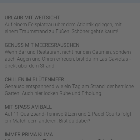
W
o
or
n
ld
t
URLAUB MIT WEITSICHT
of
o
Auf einem Felsplateau über dem Atlantik gelegen, mit
B
u
einem Traumstrand zu Füßen: Schöner geht’s kaum!
e
r
n
GENUSS MIT MEERESRAUSCHEN
ef
U
Wenn Bar und Restaurant nicht nur den Gaumen, sondern
it
n
auch Augen und Ohren erfreuen, bist du im Las Gaviotas -
s
s
direkt über dem Strand!
e
r
CHILLEN IM BLÜTENMEER
e
Genauso entspannend wie ein Tag am Strand: der herrliche
P
Garten. Auch hier locken Ruhe und Erholung.
a
rt
MIT SPASS AM BALL
n
Auf 11 Quarzsand-Tennisplätzen und 2 Padel Courts folgt
e
ein Match dem anderen. Bist du dabei?
r
IMMER PRIMA KLIMA