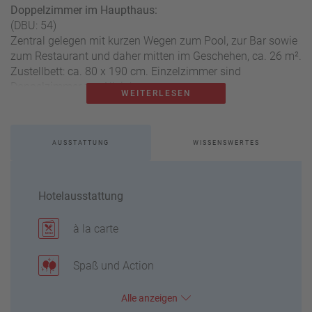
Doppelzimmer im Haupthaus:
(DBU: 54)
Zentral gelegen mit kurzen Wegen zum Pool, zur Bar sowie
zum Restaurant und daher mitten im Geschehen, ca. 26 m².
Zustellbett: ca. 80 x 190 cm. Einzelzimmer sind
Doppelzimmer zur Alleinbenutzung.
WEITERLESEN
Juniorsuite im Bungalow:
(JB1: 22/JBM: 17)
AUSSTATTUNG
WISSENSWERTES
Für 2-3 Personen, kombinierter Wohn-/Schlafraum,
separates Schlafzimmer, mit (JBM) oder ohne (JB1)
Meerblick, ca. 26 m². Ausziehbares Schlafsofa: ca. 160 x
200 cm.
Hotelausstattung
Doppelzimmer im Bungalow:
à la carte
(DB1/DC2: 107 / D1M/DCC: 72)
Kombinierter Wohn-/Schlafraum mit (D1M/DCC) oder ohne
Spaß und Action
(DB1/DC2) Meerblick, ca. 21 m². Ausziehbares Schlafsofa:
ca. 160 x 200 cm. Auch als Single mit Kind-Zimmer
Alle
anzeigen
möglich. Einzelzimmer sind Doppelzimmer zur