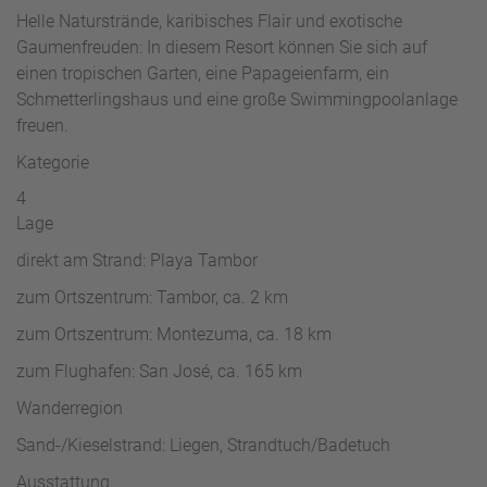
W
o
Helle Naturstrände, karibisches Flair und exotische
or
n
Gaumenfreuden: In diesem Resort können Sie sich auf
ld
t
einen tropischen Garten, eine Papageienfarm, ein
of
o
B
Schmetterlingshaus und eine große Swimmingpoolanlage
u
e
freuen.
r
n
Kategorie
ef
U
it
n
4
s
s
Lage
e
direkt am Strand: Playa Tambor
r
e
zum Ortszentrum: Tambor, ca. 2 km
P
zum Ortszentrum: Montezuma, ca. 18 km
a
rt
zum Flughafen: San José, ca. 165 km
n
Wanderregion
e
r
Sand-/Kieselstrand: Liegen, Strandtuch/Badetuch
Ausstattung