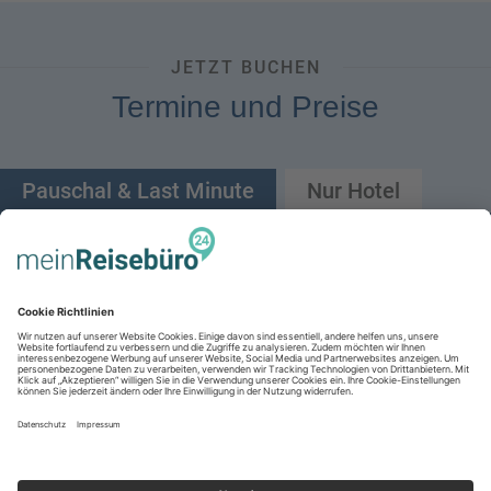
JETZT BUCHEN
Termine und Preise
Pauschal & Last Minute
Nur Hotel
Abflughafen
Abflug von
Reisende
Bitte wählen
Reisezeitraum
Zielflughafen