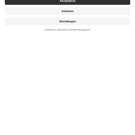
Dauer
Zimmertyp
Zimmerblick
Verpflegung
Hinflugzeit
Rückflugzeit