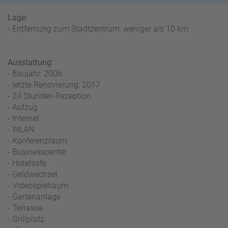
W
o
or
n
Lage:
ld
t
- Entfernung zum Stadtzentrum: weniger als 10 km
of
o
B
u
e
r
Ausstattung:
n
- Baujahr: 2006
ef
U
- letzte Renovierung: 2017
it
n
- 24 Stunden-Rezeption
s
s
- Aufzug
e
- Internet
r
- WLAN
e
- Konferenzraum
P
- Businesscenter
a
- Hotelsafe
rt
- Geldwechsel
n
- Videospielraum
e
- Gartenanlage
r
- Terrasse
- Grillplatz