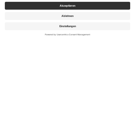
Jetzt zum Newsletter
anmelden!
Ihre E-Mail-Adresse
NEWSLETTER ABONNIEREN
Eine Abmeldung ist jederzeit möglich
RECHTLICHES
AGB (stationär)
Online AGB