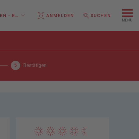
EN - EINE MARKE DER REISELAND HOLDING GMBH
ANMELDEN
SUCHEN
WEBSEITE DURCHSUCHEN
MENU
Bestätigen
5