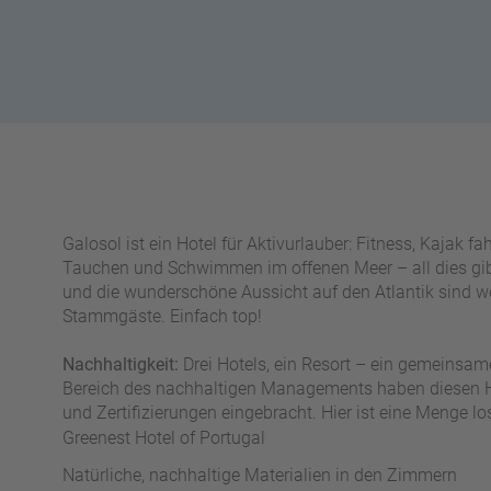
n
W
o
or
n
ld
t
of
o
B
u
e
r
n
ef
U
it
n
s
Galosol ist ein Hotel für Aktivurlauber: Fitness, Kajak 
s
Tauchen und Schwimmen im offenen Meer – all dies gibt
e
und die wunderschöne Aussicht auf den Atlantik sind wei
r
Stammgäste. Einfach top!
e
P
Nachhaltigkeit:
Drei Hotels, ein Resort – ein gemeinsames
a
Bereich des nachhaltigen Managements haben diesen 
rt
und Zertifizierungen eingebracht. Hier ist eine Menge lo
n
e
Greenest Hotel of Portugal
r
Natürliche, nachhaltige Materialien in den Zimmern