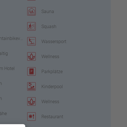
Sauna
Squash
tainbikeverleih
Wassersport
altig
Wellness
m Hotel
Parkplätze
h
Kinderpool
h
Wellness
Nähe
Restaurant