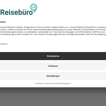
Sportangebote
 Sie einen Klimaschutzbeitrag -
touristik-
beheizter Pool
r DERTOUR Group
Wäscheservice
ugang zum Meer (Lido Galomar)
d Wohlfühlatmosphäre
ten
Massagen
ortprogramm
Nichtraucherhote
geräten
Nichtraucherzim
 km