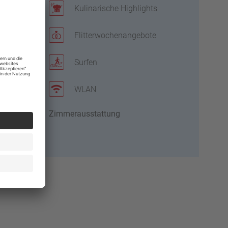
Kulinarische Highlights
Flitterwochenangebote
Surfen
WLAN
l
Zimmerausstattung
mer