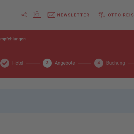
MERKZETTEL ÖFFNEN
NEWSLETTER
OTTO REIS
Link
empfehlungen
kopieren
Email
Hotel
Angebote
Buchung
3
4
WhatsApp
Facebook
Messenger
Telegram
X /