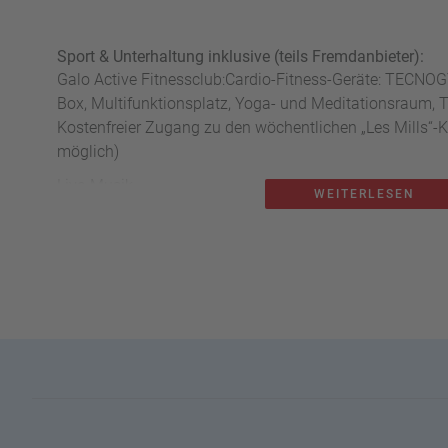
Sport & Unterhaltung inklusive (teils Fremdanbieter):
Galo Active Fitnessclub:
Cardio-Fitness-Geräte: TECNOGY
Box, Multifunktionsplatz, Yoga- und Meditationsraum, 
Kostenfreier Zugang zu den wöchentlichen „Les Mills“-K
möglich)
Live-Musik
WEITERLESEN
Sport & Unterhaltung gegen Gebühr (teils Fremdanbieter
Wandern, Reiten
Kajak: im Hotel, Sportgeräteverleih
Windsurfen
Kitesurfen
Canyoning