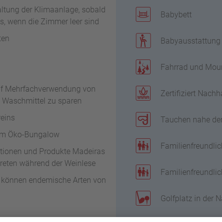
ltung der Klimaanlage, sobald
Babybett
s, wenn die Zimmer leer sind
ten
Babyausstattung
Fahrrad und Moun
auf Mehrfachverwendung von
Zertifiziert Nachh
 Waschmittel zu sparen
eins
Tauchen nahe de
nem Öko-Bungalow
Familienfreundlic
itionen und Produkte Madeiras
treten während der Weinlese
Familienfreundlic
 können endemische Arten von
Golfplatz in der 