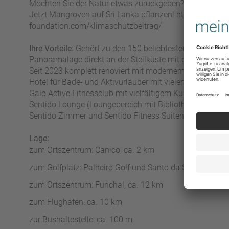
Möchten Sie der Natur etwas zurückgeben? Dann leisten
Jetzt Mangroven auf Sri Lanka pflanzen! https://www.der
foundation.com/klimaschutzbeitrag/
Ihre Vorteile:
Gehört zu den 150 beliebtesten Hotels de
Panoramalage direkt an der Steilküste mit privatem Z
Seit 2023 komplett renoviert mit modernem Design un
Hotel für Bade- und Aktivurlauber mit vielen Stammgäs
Galo Active Fitnessclub mit vielfältigem Kurs- und Sp
Sentido Lounge (Loungebereich mit Bibliothek)
Sentido Zimmer und Sentido Fitness Suiten mit Fitness
Lage:
zum Ortszentrum: Canico, ca. 2 km
zum Golfplatz: Palheiro Golf und Santo da Serra, ca. 15
zum Ortszentrum: Funchal, ca. 12 km
zum Flughafen: ca. 10 km
zur Bushaltestelle: ca. 100 m