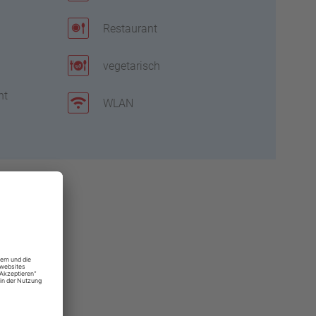
Restaurant
vegetarisch
ht
WLAN