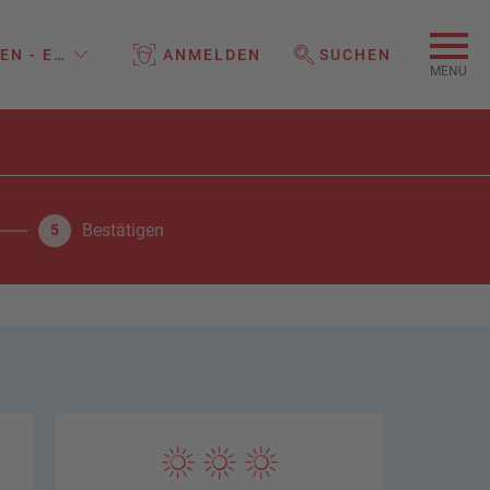
EN - EINE MARKE DER REISELAND HOLDING GMBH
ANMELDEN
SUCHEN
WEBSEITE DURCHSUCHEN
MENU
Bestätigen
5