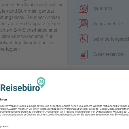
rhanden. Ein Supermarkt und ein
glutenfrei
aufen und Bummeln genutzt
itungskiosk. Bei einer Anreise
oder auf dem Parkplatz (gegen
Sportangebote
ch ein 24h-Sicherheitsdienst,
nd eine Münzwäscherei. Zur
behindertengerec
 notwendige Ausrüstung. Zur
verfügbar.
Wäscheservice