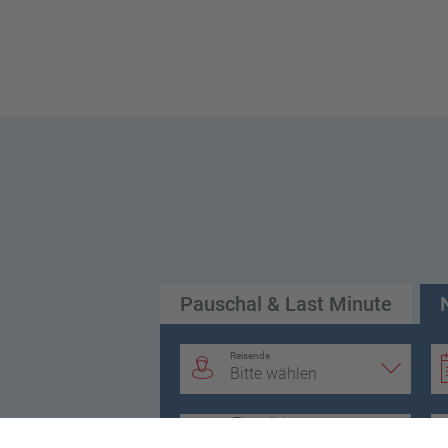
TV
Abweichende Zimmercodierungen zu tagesaktuellen Pre
Einreisebestimmungen:
Einreisebestimmungen Norweg
info.de/ICAT/pdf/country/pdf/entry/1/id/NOR
Rating:
99
TUI Vorteile:
Mit dem TUI Smile Versprechen von zahlreic
Wesentliche Eigenschaften Ihres Hotels:
Ausstattung
Check-in von: 15:00:00
Pauschal & Last Minute
Check-out bis: 12:00:00
WLAN/WiFi im Hotel
Reisende
Bitte wählen
Zahlungsarten: American Express, Mastercard, Visa
Parkplatz: gegen Gebühr
Zimmertyp