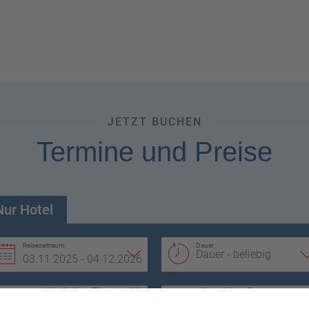
isen buchbar.
en
http://www.tui-
JETZT BUCHEN
Termine und Preise
hen Vorteilen profitieren.
Nur Hotel
Reisezeitraum
Dauer
Zimmerblick
Verpflegung