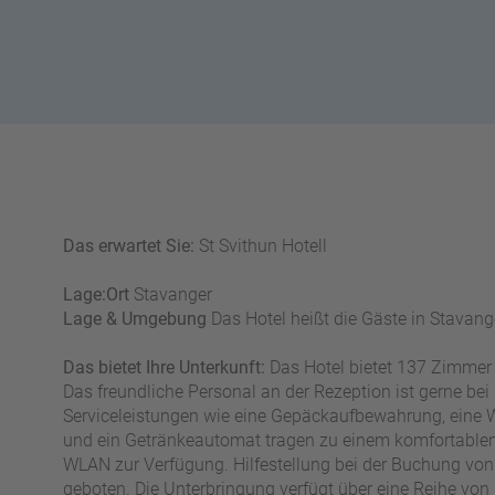
n
W
o
or
n
ld
t
of
o
B
u
e
r
n
ef
U
it
n
s
Das erwartet Sie:
St Svithun Hotell
s
e
Lage:
Ort
Stavanger
r
Lage & Umgebung
Das Hotel heißt die Gäste in Stavan
e
P
Das bietet Ihre Unterkunft:
Das Hotel bietet 137 Zimmer 
a
Das freundliche Personal an der Rezeption ist gerne bei 
rt
Serviceleistungen wie eine Gepäckaufbewahrung, eine 
n
und ein Getränkeautomat tragen zu einem komfortablen 
e
WLAN zur Verfügung. Hilfestellung bei der Buchung vo
r
geboten. Die Unterbringung verfügt über eine Reihe von