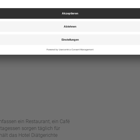
fassen ein Restaurant, ein Café
ttagessen sorgen täglich für
lt das Hotel Diätgerichte