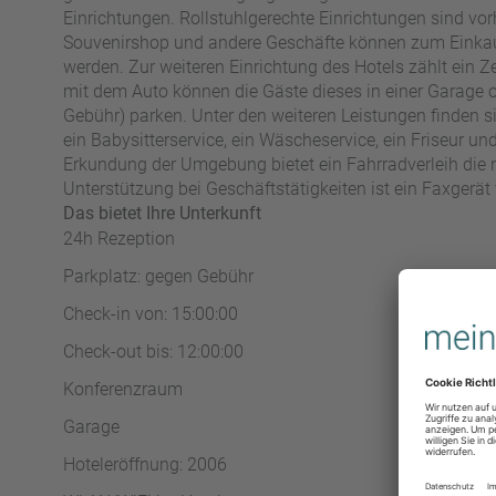
Einrichtungen. Rollstuhlgerechte Einrichtungen sind vo
Souvenirshop und andere Geschäfte können zum Eink
werden. Zur weiteren Einrichtung des Hotels zählt ein Ze
mit dem Auto können die Gäste dieses in einer Garage 
Gebühr) parken. Unter den weiteren Leistungen finden si
ein Babysitterservice, ein Wäscheservice, ein Friseur u
Erkundung der Umgebung bietet ein Fahrradverleih die
Unterstützung bei Geschäftstätigkeiten ist ein Faxgerät 
Das bietet Ihre Unterkunft
24h Rezeption
Parkplatz: gegen Gebühr
Check-in von: 15:00:00
Check-out bis: 12:00:00
Konferenzraum
Garage
Hoteleröffnung: 2006