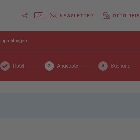
MERKZETTEL ÖFFNEN
NEWSLETTER
OTTO REIS
Link
empfehlungen
kopieren
Email
Hotel
Angebote
Buchung
3
4
WhatsApp
Facebook
Messenger
Telegram
X /