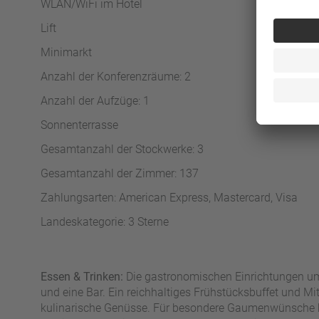
WLAN/WiFi im Hotel
Lift
Minimarkt
Anzahl der Konferenzräume: 2
Anzahl der Aufzüge: 1
Sonnenterrasse
Gesamtanzahl der Stockwerke: 3
Gesamtanzahl der Zimmer: 137
Zahlungsarten: American Express, Mastercard, Visa
Landeskategorie: 3 Sterne
Essen & Trinken:
Die gastronomischen Einrichtungen um
und eine Bar. Ein reichhaltiges Frühstücksbuffet und Mi
kulinarische Genüsse. Für besondere Gaumenwünsche hä