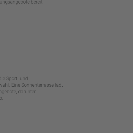
egungsangebote bereit.
die Sport- und
ahl. Eine Sonnenterrasse lädt
ngebote, darunter
o.