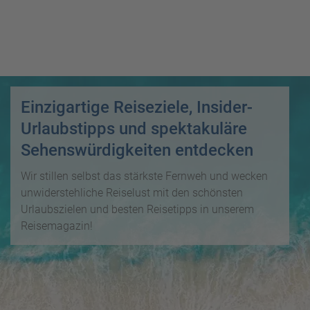
i
P
kopieren
s
a
e
u
Email
T
b
s
o
l
c
p
WhatsApp
o
h
D
g
a
Einzigartige Reiseziele, Insider-
e
Facebook
lr
R
a
Urlaubstipps und spektakuläre
e
ei
l
Messenger
Sehenswürdigkeiten entdecken
i
s
s
s
e
Wir stillen selbst das stärkste Fernweh und wecken
e
Telegram
F
zi
unwiderstehliche Reiselust mit den schönsten
n
r
el
Urlaubszielen und besten Reisetipps in unserem
ü
X /
e
K
Reisemagazin!
Twitter
h
d
r
b
e
e
u
s
u
c
M
z
h
o
f
e
n