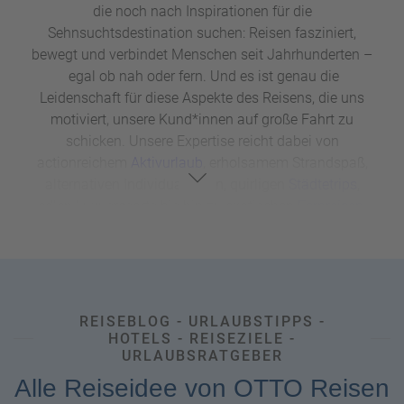
e
r
die noch nach Inspirationen für die
n
Sehnsuchtsdestination suchen: Reisen fasziniert,
ef
U
bewegt und verbindet Menschen seit Jahrhunderten –
it
n
egal ob nah oder fern. Und es ist genau die
s
s
Leidenschaft für diese Aspekte des Reisens, die uns
e
motiviert, unsere Kund*innen auf große Fahrt zu
r
schicken. Unsere Expertise reicht dabei von
e
actionreichem
Aktivurlaub
, erholsamem Strandspaß,
P
a
alternativen Individualreisen, quirligen
Städtetrips
,
rt
edlen Luxusresorts bis hin zu exotischen
Fernreisen
.
n
Keinen unserer Insidertipps verpassen und traumhafte
e
Reiseziele in Europa,
Asien
,
Afrika
,
Australien,
den
USA
,
r
Kanada,
Latein- und Südamerika sowie Ozeanien in
unserem Reisemagazin entdecken – inklusive unserer
Top-Urlaubstipps zu
Hotels
, Sehenswürdigkeiten und
REISEBLOG - URLAUBSTIPPS -
den verschiedensten
Reisearten
sowie unseren
HOTELS - REISEZIELE -
URLAUBSRATGEBER
umfassenden
Reiseratgeber
.
Alle Reiseidee von OTTO Reisen