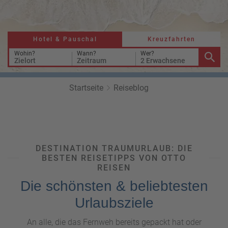
a
r
at
h
s
rt
L
e
a
Hotel & Pauschal
Kreuzfahrten
R
n
st
e
Wohin?
Wann?
Wer?
Zielort
Zeitraum
2 Erwachsene
M
i
in
s
ut
e
Startseite
Reiseblog
e
e
U
x
rl
p
a
e
u
rt
DESTINATION TRAUMURLAUB: DIE
b
e
BESTEN REISETIPPS VON OTTO
n
REISEN
W
o
Die schönsten & beliebtesten
or
n
ld
t
Urlaubsziele
of
o
B
u
An alle, die das Fernweh bereits gepackt hat oder