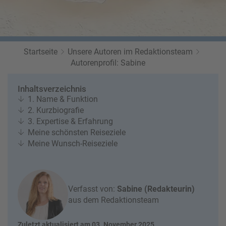
r
b
e
e
u
s
u
c
M
z
h
o
f
Startseite
Unsere Autoren im Redaktionsteam
e
n
a
Autorenprofil: Sabine
r
at
h
s
rt
L
Inhaltsverzeichnis
e
a
R
1. Name & Funktion
n
st
e
2. Kurzbiografie
M
i
3. Expertise & Erfahrung
in
s
Meine schönsten Reiseziele
ut
e
Meine Wunsch-Reiseziele
e
e
U
x
rl
p
a
e
Verfasst von:
Sabine (Redakteurin)
u
rt
aus dem Redaktionsteam
b
e
n
Zuletzt aktualisiert am 03. November 2025