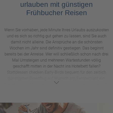
urlauben mit günstigen
Frühbucher Reisen
Wenn Sie vorhaben, jede Minute Ihres Urlaubs auszukosten
und es sich so richtig gut gehen zu lassen, sind Sie auch
damit nicht alleine. Die Ansprüche an die schönsten
Wochen im Jahr sind definitiv gestiegen. Das beginnt
bereits bei der Anreise. Wer will schließlich schon nach drei
Mal Umsteigen und mehreren Wartestunden völlig
geschafft mitten in der Nacht ins Hotelbett fallen?
Stattdessen checken Early-Birds bequem für den zeitlich
günstigsten Direktflug auf Wunsch am Fensterplatz ein.
Dieser Vorteil ist insbesondere für die Sommermonate nicht
zu unterschätzen. Immerhin ist noch nicht sicher, wie viele
Flugverbindungen überhaupt angeboten werden. Weiter
geht’s mit
Transfer, Mietwagen, Zimmerkategorie
oder
anderen
Zusatzleistungen vor Ort.
Größeres Zimmer mit