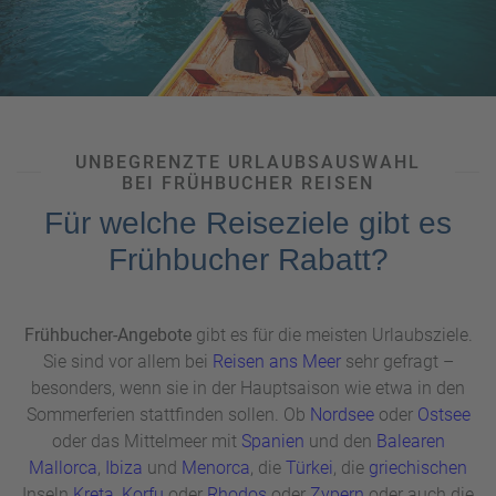
so einige Gründe für die
Buchung über ein Reisebüro...
UNBEGRENZTE URLAUBSAUSWAHL
BEI FRÜHBUCHER REISEN
Für welche Reiseziele gibt es
Frühbucher Rabatt?
Frühbucher-Angebote
gibt es für die meisten Urlaubsziele.
Sie sind vor allem bei
Reisen ans Meer
sehr gefragt –
besonders, wenn sie in der Hauptsaison wie etwa in den
Sommerferien stattfinden sollen. Ob
Nordsee
oder
Ostsee
oder das Mittelmeer mit
Spanien
und den
Balearen
Mallorca
,
Ibiza
und
Menorca
, die
Türkei
, die
griechischen
Inseln
Kreta
,
Korfu
oder
Rhodos
oder
Zypern
oder auch die