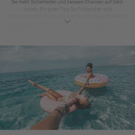
Sie mehr Sicherheiten und bessere Chancen auf Geld-
zurück. Ein guter Tipp für Frühbucher sind
sogenannte Flex-Tarife, die auch
kurzfristiges Stornieren
oder Umbuchen ohne Stornogebühren
ermöglichen. Zudem
haben viele Anbieter in den letzten Jahren spezielle
Versicherungspakete
geschnürt Welche Versicherung in
Ihrem Fall sinnvoll ist, darüber beraten unsere Experten im
Reisebüro Sie gerne individuell.