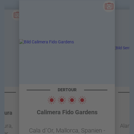
DERTOUR
Calimera Fido Gardens
ntura
S
ntura,
Alany
Cala d`Or, Mallorca, Spanien -
mmer
Si