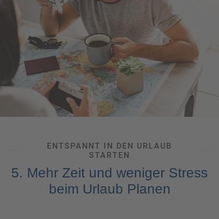
Meerblick? Dieselbe Lieblingskabine wie bei der letzten
Kreuzfahrt? Wie so oft gilt hier:
first come, first
served.
Wenn Sie also schon genau wissen, wie Ihre
nächste Auszeit von Minute eins ab aussehen soll, dann
nichts wie los, um sich genau das zu sichern –
Zusatzwünsche All Inclusive! Am einfachsten geht das
natürlich mit Ihrem Reisebüro an Ihrer Seite. Hier erhalten
Sie alles, was Ihnen für Ihre Reisezeit im Sommer wichtig
ist, aus einer Hand: von den
schönsten Unterkünften am
Traumreiseziel
über die
perfekten Anreisemöglichkeiten
bis
hin zum
günstigen Mietwagen vor Ort
oder dem
optimalen
Reiseschutz für flexible Stornierung.
Kontaktieren Sie
unsere Experten alias Ihre Wunscherfüller!
ENTSPANNT IN DEN URLAUB
STARTEN
5. Mehr Zeit und weniger Stress
beim Urlaub Planen