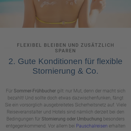
sollten Frühbucher sogar noch eher dran sein. Um bei
Kreuzfahrten
Prozente – und die Lieblingskabine – zu
bekommen, ist eine langfristige Reiseplanung mehr als
über ein Jahr im Voraus empfehlenswert. Die höchsten
Frühbucher-Rabatte
winken übrigens erfahrungsgemäß bei
Pauschalreisen.
FLEXIBEL BLEIBEN UND ZUSÄTZLICH
SPAREN
2. Gute Konditionen für flexible
Stornierung & Co.
Für
Sommer-Frühbucher
gilt: nur Mut, denn der macht sich
bezahlt! Und sollte doch etwas dazwischenfunken, fängt
Sie ein vorsorglich ausgebreitetes Sicherheitsnetz auf. Viele
Reiseveranstalter und Hotels sind nämlich derzeit bei den
Bedingungen für
Stornierung oder Umbuchung
besonders
entgegenkommend. Vor allem bei
Pauschalreisen
erhalten