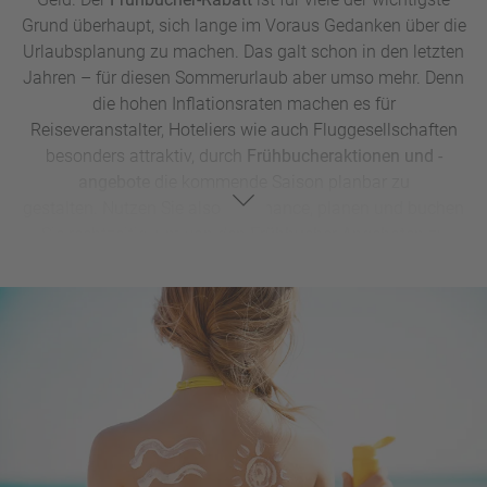
Grund überhaupt, sich lange im Voraus Gedanken über die
Urlaubsplanung zu machen. Das galt schon in den letzten
Jahren – für diesen Sommerurlaub aber umso mehr. Denn
die hohen Inflationsraten machen es für
Reiseveranstalter, Hoteliers wie auch Fluggesellschaften
besonders attraktiv, durch
Frühbucheraktionen und -
angebote
die kommende Saison planbar zu
gestalten. Nutzen Sie also die Chance, planen und buchen
Sie rechtzeitig, um von den
Frühbucher-Angeboten
zu
profitieren! Kommt der Sommer nämlich näher (und das
wird er garantiert!), befällt plötzlich viele Menschen
gleichzeitig die Sehnsucht nach einem Tapetenwechsel,
Cocktails an der Poolbar und entspannten Strandtagen. Die
Rechnung ist denkbar einfach: je geringer die Frühbucher-
Kontingente werden, desto mehr ziehen die Preise an. Die
besten Plätze und Rabatte für den Sommerurlaub gibt es
ab sofort bis Ende März. So viel zu der Frage, wann es die
besten Frühbucher-Vorteile gibt. Bei manchen Reiseformen