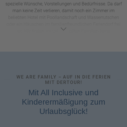
spezielle Wünsche, Vorstellungen und Bedürfnisse. Da darf
man keine Zeit verlieren, damit noch ein Zimmer im
beliebten Hotel mit Poollandschaft und Wasserrutschen
oder ein Häuschen im familienfreundlichen Feriendorf frei
ist. Wir finden: im Urlaub sollten Familien keine
Kompromisse eingehen müssen. Frühbuchen bietet hier auf
jeden Fall die beste Planungssicherheit. Und auch, wenn es
bis zur Abfahrt oder zum Abflug in den
Familienurlaub
dann noch etwas dauert, lehnen Sie sich einfach zurück
und genießen Sie die Vorfreude auf Ihre wohlverdiente
Alltagspause!
WE ARE FAMILY – AUF IN DIE FERIEN
MIT DERTOUR!
Mit All Inclusive und
Kinderermäßigung zum
Urlaubsglück!