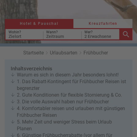
a
r
at
h
s
rt
L
e
a
Hotel & Pauschal
Kreuzfahrten
R
n
st
e
Wohin?
Wann?
Wer?
Zielort
Zeitraum
2 Erwachsene
M
i
in
s
ut
e
Startseite
Urlaubsarten
Frühbucher
e
e
U
x
Inhaltsverzeichnis
rl
p
Warum es sich in diesem Jahr besonders lohnt!
a
e
1. Das Rabatt-Kontingent für Frühbucher Reisen ist
u
rt
begrenzter
b
e
2. Gute Konditionen für flexible Stornierung & Co.
n
3. Die volle Auswahl haben nur Frühbucher
W
o
4. Komfortabler reisen und urlauben mit günstigen
or
n
Frühbucher Reisen
ld
t
5. Mehr Zeit und weniger Stress beim Urlaub
of
o
Planen
B
u
6. Günstige Frühbucherrabatte (vor allem für