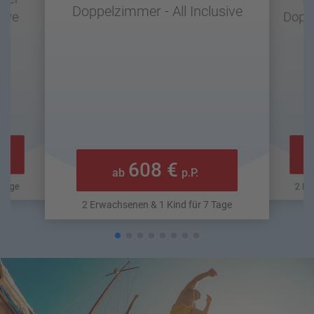
Doppelzimmer - All Inclusive
sive
Doppe
608 €
ab
p.P.
 Tage
2 Er
2 Erwachsenen & 1 Kind für 7 Tage