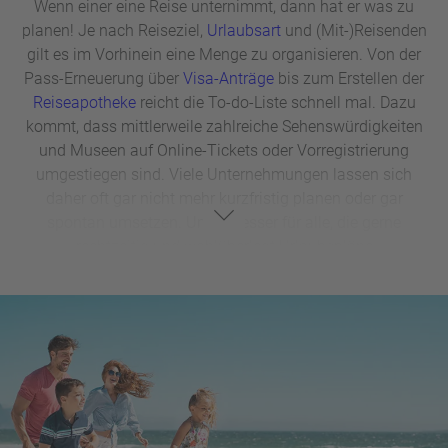
Wenn einer eine Reise unternimmt, dann hat er was zu
planen! Je nach Reiseziel,
Urlaubsart
und (Mit-)Reisenden
gilt es im Vorhinein eine Menge zu organisieren. Von der
Pass-Erneuerung über
Visa-Anträge
bis zum Erstellen der
Reiseapotheke
reicht die To-do-Liste schnell mal. Dazu
kommt, dass mittlerweile zahlreiche Sehenswürdigkeiten
und Museen auf Online-Tickets oder Vorregistrierung
umgestiegen sind. Viele Unternehmungen lassen sich
daher oft gar nicht mehr kurzfristig planen oder gar
spontan umsetzen. Umso besser für alle, die gerne
rechtzeitig und wohlüberlegt Urlaubspläne
schmieden. Wenn die Eckdaten für den
Frühbucher Urlaub
stehen, können Sie sich gemeinsam mit uns dem
Rundherum widmen und die notwendigen Punkte ohne
Zeitdruck abhaken. Durchschnaufen schon vor dem
Urlaub – Stress und Hektik hatten wir alle in der letzten Zeit
ohnehin genug...