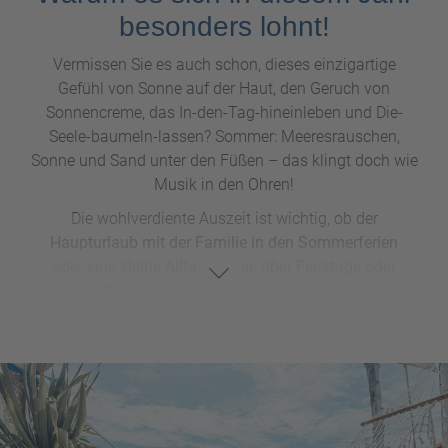
besonders lohnt!
Vermissen Sie es auch schon, dieses einzigartige
Gefühl von Sonne auf der Haut, den Geruch von
Sonnencreme, das In-den-Tag-hineinleben und Die-
Seele-baumeln-lassen? Sommer: Meeresrauschen,
Sonne und Sand unter den Füßen – das klingt doch wie
Musik in den Ohren!
Die wohlverdiente Auszeit ist wichtig, ob der
Haupturlaub mit der Familie in den Sommerferien
oder eine
kleine Alltagspause über Feiertage oder
Wochenenden
– Urlaub ist einfach
Lebensqualität. Trotz der großen Reiselust sind viele,
aufgrund der Preiserhöhungen im Alltag, vorsichtiger
geworden. Aber vor allem jetzt macht Sparen mehr
Sinn, denn je. Und zwar nicht durch die Streichung des
jährlichen Sommerurlaubs, sondern durch die oft
weitaus günstigeren
Frühbucher-Angebote
!