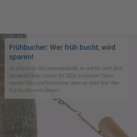
i
P
kopieren
s
a
e
u
Email
T
b
s
o
l
c
p
WhatsApp
o
h
D
g
a
Frühbucher: Wer früh bucht, wird
e
Facebook
lr
R
a
sparen!
e
ei
l
Messenger
i
s
s
Ist Urlaub für Sie Lebensqualität, so wie für uns? Sind
s
e
Sie bereit, Ihren Urlaub für 2026 zu planen? Dann
e
Telegram
F
zi
werden Sie zum Frühbucher, denn es steht fest: Wer
n
r
el
früh bucht, wird sparen!
ü
X /
e
K
Twitter
h
d
r
b
e
e
u
s
u
c
M
z
h
o
f
e
n