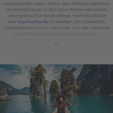
herausgefunden haben, nämlich dass Vorfreude tatsächlich
die schönste Freude ist. Sich schon Wochen oder Monate
vorher gedanklich in die Strandliege, malerische Altstadt
oder
hippe Rooftop-Bar
zu versetzen, löst nachweislich
Glücksgefühle in uns aus. Die können wir in den manchmal
trüben Wintermonaten umso mehr gebrauchen.
Und
Frühbucher
können den positiven Effekt auf die
Stimmung besonders lang auskosten.
Na, überzeugt? Dann freuen wir uns, dass sie zu den Early-
Birds zählen und wir Ihnen unsere
Frühbucher
Reisen
zeigen dürfen. Lassen Sie sich von unseren
Online-
Frühbucher Angeboten
inspirieren! Umgekehrt gilt genauso:
wenn Sie noch unschlüssig sind, setzen Sie sich am besten
mit Ihrem persönlichen Reisebüro in Kontakt. Gerne klären
wir mit Ihnen gemeinsam Ihre Unsicherheiten und finden
das passende Wohlfühl-Angebot für Sie – von der
Pauschalreise
bis zur
Kreuzfahrt
. Denn selbst wenn es
später ein
Last-Minute-Urlaub
werden sollte, sprechen