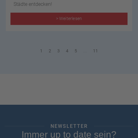
Städte entdecken!
> Weiterlesen
1
2
3
4
5
...
11
NEWSLETTER
Immer up to date sein?