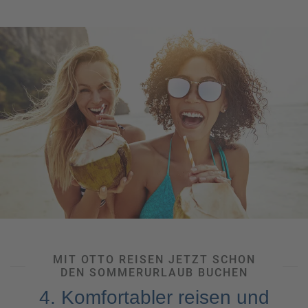
Angebote sind natürlich wie immer limitiert. Daher lohnt es
sich früh zu planen, um alle Wünsche für Ihren
Traumurlaub realisieren zu können. Mittelfristige und
Last-Minute-Bucher
haben dagegen oft nur mehr eine
limitierte Auswahl und müssen sich mit Restplätzen
zufriedengeben. Was in der Nebensaison zu Schnäppchen
führen kann, erweist sich in der Hauptsaison als echtes
Glücksspiel. Deswegen haben Early-Birds vor allem für die
gefragten Sommermonate eindeutig die Nase vorn! Noch
mehr „Vorsprung“ bekommen Sie übrigens mit unserem
kostenfreien Newsletter –
melden Sie sich jetzt an
und
bleiben Sie up-to-date über die besten
Frühbucherangebote
und
Rundum-Sorglos-Pakete!
MIT OTTO REISEN JETZT SCHON
DEN SOMMERURLAUB BUCHEN
4. Komfortabler reisen und