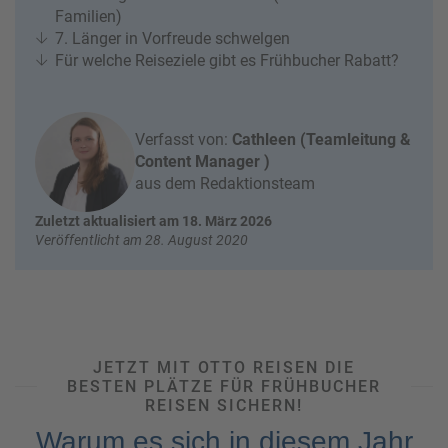
e
r
Familien)
n
7. Länger in Vorfreude schwelgen
ef
U
Für welche Reiseziele gibt es Frühbucher Rabatt?
it
n
s
s
e
r
Verfasst von:
Cathleen (Teamleitung &
e
Content Manager )
P
aus dem Redaktionsteam
a
Zuletzt aktualisiert am 18. März 2026
rt
Veröffentlicht am 28. August 2020
n
e
r
JETZT MIT OTTO REISEN DIE
BESTEN PLÄTZE FÜR FRÜHBUCHER
REISEN SICHERN!
Warum es sich in diesem Jahr