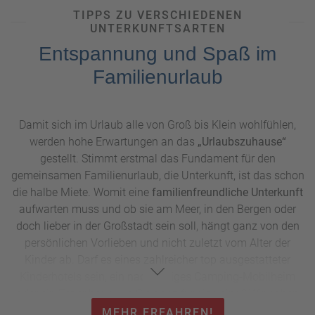
verwegene Kletterfelsen erkunden, während die Eltern in
TIPPS ZU VERSCHIEDENEN
herrlicher Natur komplett ausspannen.
UNTERKUNFTSARTEN
Entspannung und Spaß im
Familienurlaub
Damit sich im Urlaub alle von Groß bis Klein wohlfühlen,
werden hohe Erwartungen an das
„Urlaubszuhause“
gestellt. Stimmt erstmal das Fundament für den
gemeinsamen Familienurlaub, die Unterkunft, ist das schon
die halbe Miete. Womit eine
familienfreundliche Unterkunft
aufwarten muss und ob sie am Meer, in den Bergen oder
doch lieber in der Großstadt sein soll, hängt ganz von den
persönlichen Vorlieben und nicht zuletzt vom Alter der
Kinder ab. Darf es eines zahlreicher top ausgestatteter
Kinderhotels sein, ein nachhaltiges Camping-Mobilheim
oder ein Ferienhaus, wo Sie ganz für sich sind? Wir haben
die beliebtesten Formen
familienfreundlicher Unterkünfte
MEHR ERFAHREN!