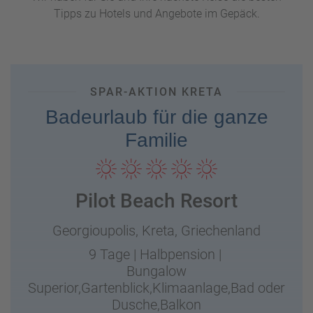
Familienhotel
müssen Sie sich keine Gedanken um
Tipps zu Hotels und Angebote im Gepäck.
Mahlzeiten, die kleinen Snacks zwischendurch oder
Aktivitäten machen, denn alles ist bereits organisiert.
Dadurch sparen Sie Zeit und können Ihren Familienurlaub
in vollen Zügen genießen.
SPAR-AKTION KRETA
3. Kostenkontrolle
– Bei Ferien in einem
All Inclusive Hotel
wissen Sie im Voraus genau, wie viel Sie für Ihre Unterkunft,
Badeurlaub für die ganze
Mahlzeiten, Snacks und Getränke ausgeben werden.
Familie
Dadurch haben Sie eine bessere Kontrolle über Ihre
Ausgaben und Ihr Urlaubsbudget.
Pilot Beach Resort
Georgioupolis,
Kreta,
Griechenland
9 Tage
|
Halbpension
|
Bungalow
Superior,Gartenblick,Klimaanlage,Bad oder
Dusche,Balkon