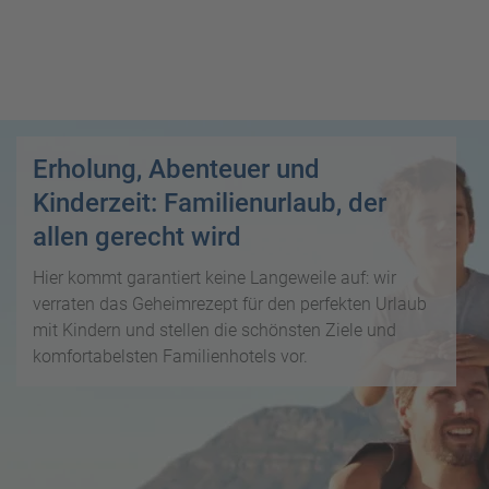
i
P
kopieren
s
a
e
u
Email
T
b
s
o
l
c
p
WhatsApp
o
h
D
g
a
Erholung, Abenteuer und
e
Facebook
lr
R
a
Kinderzeit: Familienurlaub, der
e
ei
l
Messenger
allen gerecht wird
i
s
s
s
e
Hier kommt garantiert keine Langeweile auf: wir
e
Telegram
F
zi
verraten das Geheimrezept für den perfekten Urlaub
n
r
el
mit Kindern und stellen die schönsten Ziele und
ü
X /
e
K
komfortabelsten Familienhotels vor.
Twitter
h
d
r
b
e
e
u
s
u
c
M
z
h
o
f
e
n