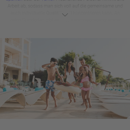
Arbeit ab, sodass man sich voll auf die gemeinsame und
auch individuelle
Qualitätszeit
konzentrieren kann. An
vielen Standorten gibt es Kinderanimationsprogramme,
Wasserrutschen und Sportkurse für die Sprösslinge, sodass
den Kids auf keinen Fall langweilig wird. Natürlich können
Familien aber auch beim
Strand- und Badeurlaub
oder
beim
Urlaub auf dem Bauernhof
bestens Erholung finden.
Für alle, die mehr auf Aktivität und
Abenteuer
aus sind und
den Urlaub mit schon etwas größeren Kindern planen, sind
Städtereisen
vielleicht das Richtige. Nicht nur, dass es hier
jede Menge Kultur zu entdecken gibt, es stehen auch
massenweise Freizeitangebote
zur Verfügung: Von Kino
und Badespaß bis zu geführten Touren, unzähligen
Museen, spritzigen Aquaparks oder einem Trip zum
Freizeitpark ist alles dabei. Beim familiengerechten
Wander
- oder
Radurlaub
können sich die Kleinen ebenfalls bei viel
frischer Luft ordentlich austoben und spannende
(Zwischen-)Ziele wie rauschende Wasserfälle oder