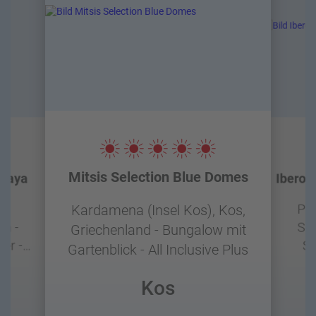
Mitsis Selection Blue Domes
Playa
Iberos
,
Pla
Kardamena (Insel Kos), Kos,
en -
Spa
Griechenland - Bungalow mit
er -
Su
Gartenblick - All Inclusive Plus
a
Kos