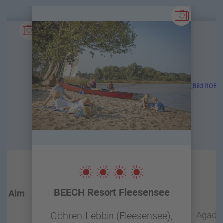
BEECH Resort Fleesensee
en Alm
r-
Agadir
Göhren-Lebbin (Fleesensee),