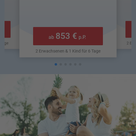
853 €
ab
p.P.
 Tage
2 Erw
2 Erwachsenen & 1 Kind für 6 Tage