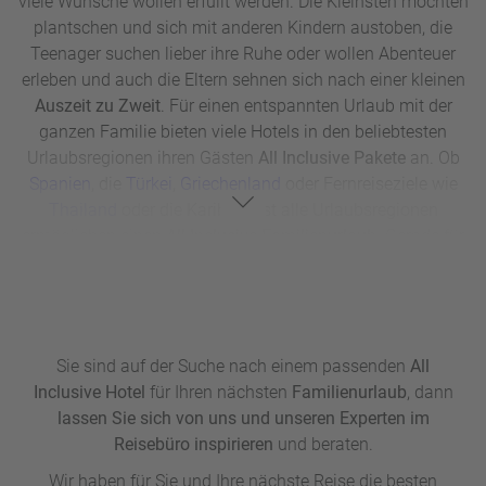
viele Wünsche wollen erfüllt werden. Die Kleinsten möchten
plantschen und sich mit anderen Kindern austoben, die
Teenager suchen lieber ihre Ruhe oder wollen Abenteuer
erleben und auch die Eltern sehnen sich nach einer kleinen
Auszeit zu Zweit
. Für einen entspannten Urlaub mit der
ganzen Familie bieten viele Hotels in den beliebtesten
Urlaubsregionen ihren Gästen
All Inclusive Pakete
an. Ob
Spanien
, die
Türkei
,
Griechenland
oder Fernreiseziele wie
Thailand
oder die Karibik, fast alle Urlaubsregionen
ermöglichen einen
All Inclusive Familienurlaub
. Gerade für
Ihre Auszeit hat ein solches Paket viele Vorteile:
1. Familienfreundlichkeit
–
All Inclusive Resorts und Hotels
sind oftmals auf Familien ausgerichtet und bieten viele
kinderfreundliche Aktivitäten. Kinderclubs, Spielplätze und
Sie sind auf der Suche nach einem passenden
All
Pools für Kinder sowie Babysitter-Service,
Inclusive Hotel
für Ihren nächsten
Familienurlaub
, dann
Kinderrestaurants und Abendunterhaltung sorgen für einen
lassen Sie sich von uns und unseren Experten im
entspannten Urlaub
Reisebüro inspirieren
und beraten.
2. Kein Stress
– Bei einem Urlaub in einem
All Inclusive
Wir haben für Sie und Ihre nächste Reise die besten