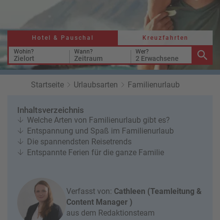
a
r
at
h
s
rt
L
e
a
Hotel & Pauschal
Kreuzfahrten
R
n
st
e
Wohin?
Wann?
Wer?
Zielort
Zeitraum
2 Erwachsene
M
i
in
s
ut
e
Startseite
Urlaubsarten
Familienurlaub
e
e
U
x
Inhaltsverzeichnis
rl
p
Welche Arten von Familienurlaub gibt es?
a
e
Entspannung und Spaß im Familienurlaub
u
rt
Die spannendsten Reisetrends
b
e
Entspannte Ferien für die ganze Familie
n
W
o
or
n
ld
t
Verfasst von:
Cathleen (Teamleitung &
of
o
Content Manager )
B
u
aus dem Redaktionsteam