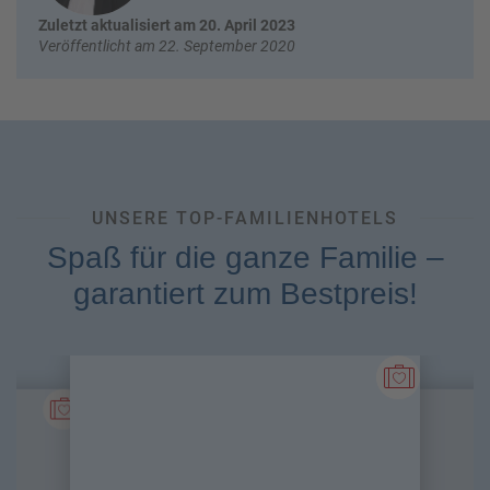
e
r
Zuletzt aktualisiert am 20. April 2023
n
Veröffentlicht am 22. September 2020
ef
U
it
n
s
s
e
r
e
P
UNSERE TOP-FAMILIENHOTELS
a
rt
Spaß für die ganze Familie –
n
garantiert zum Bestpreis!
e
r