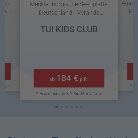
ten,
Agadir 
Mecklenburgische Seenplatte,
- o.
Dou
Deutschland - Veranda
nsion-
Apartment - Selbstverpflegung
b
TUI KIDS CLUB
184 €
ab
p.P.
 Tage
2 Er
2 Erwachsenen & 1 Kind für 7 Tage