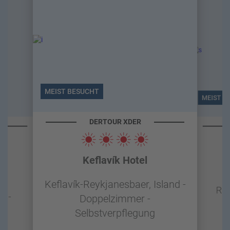
MEIST BESUCHT
MEIST B
DERTOUR XDER
Keflavík Hotel
-
Keflavík-Reykjanesbaer, Island -
Rey
e -
Doppelzimmer -
g
Selbstverpflegung