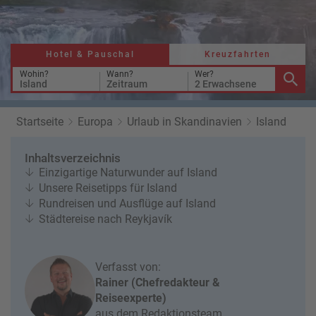
r
b
e
e
u
s
u
c
M
z
Hotel & Pauschal
Kreuzfahrten
h
o
f
e
n
Wohin?
Wann?
Wer?
a
Island
Zeitraum
2 Erwachsene
r
at
h
s
rt
L
Startseite
Europa
Urlaub in Skandinavien
Island
e
a
R
n
st
e
Inhaltsverzeichnis
M
i
Einzigartige Naturwunder auf Island
in
s
Unsere Reisetipps für Island
ut
e
Rundreisen und Ausflüge auf Island
e
e
Städtereise nach Reykjavík
U
x
rl
p
a
e
Verfasst von:
u
rt
Rainer (Chefredakteur &
b
e
Reiseexperte)
n
aus dem Redaktionsteam