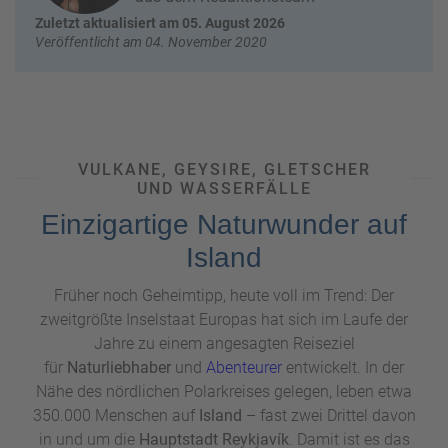
W
o
Zuletzt aktualisiert am 05. August 2026
or
n
Veröffentlicht am 04. November 2020
ld
t
of
o
B
u
e
r
n
ef
U
VULKANE, GEYSIRE, GLETSCHER
it
n
UND WASSERFÄLLE
s
s
Einzigartige Naturwunder auf
e
r
Island
e
P
Früher noch Geheimtipp, heute voll im Trend: Der
a
zweitgrößte Inselstaat Europas hat sich im Laufe der
rt
Jahre zu einem angesagten Reiseziel
n
für
Naturliebhaber
und
Abenteurer
entwickelt. In der
e
Nähe des nördlichen Polarkreises gelegen, leben etwa
r
350.000 Menschen auf
Island
– fast zwei Drittel davon
in und um die
Hauptstadt Reykjavík
. Damit ist es das