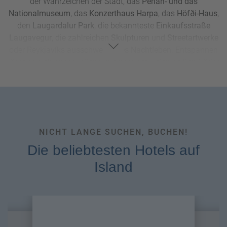
der Wahrzeichen der Stadt, das
Perlan- und das
Nationalmuseum
, das
Konzerthaus Harpa
, das
Höfði-Haus
,
den
Laugardalur Park
, die bekannteste
Einkaufsstraße
Laugavegur
, die zahlreichen
Skulpturen
und
Streetartwerke
oder Reykjavíks ausschweifendes
Nachtleben
. Entspannen
lässt es sich anschließend in einem der vielen heißen Bäder
der Stadt oder in der weltberühmten Blauen Lagune, die
etwa 45 Autominuten entfernt liegt.
NICHT LANGE SUCHEN, BUCHEN!
Die beliebtesten Hotels auf
Island