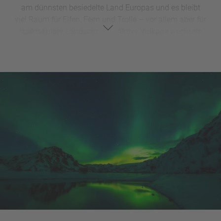
am dünnsten besiedelte Land Europas und es bleibt
viel Raum für Elfen, Feen und Trolle – vor allem aber für
spektakuläre Landschaften
:
Aktive Vulkane
wechseln
sich mit eisigen
Gletschern
ab,
brodelnde
Geysire
speien kochend heiße
Fontänen
, von
grünen
Berghängen
stürzen
gewaltige
Wasserfälle
hinab und im Meer tummeln
sich kleine Papageientaucher und riesige
Wale
. Island
ist ein einziges Naturspektakel. Vielleicht ist das einer
der Gründe, warum die Isländer zu den glücklichsten
Nationen weltweit gehören – und das, obwohl es dort
jedes Jahr monatelang relativ dunkel ist.
Aktuelle Reise- und Sicherheitshinweise:
Auswärtiges Amt
HOTELS AUF ISLAND ENTDECKEN