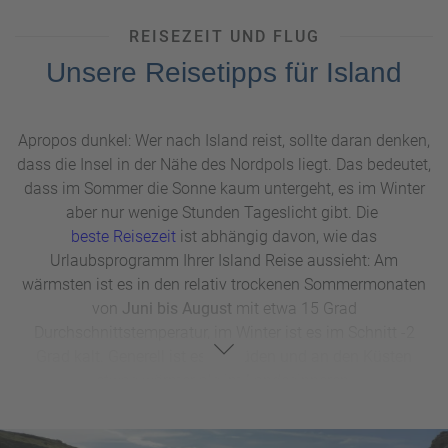
REISEZEIT UND FLUG
Unsere Reisetipps für Island
Apropos dunkel: Wer nach Island reist, sollte daran denken,
dass die Insel in der Nähe des Nordpols liegt. Das bedeutet,
dass im Sommer die Sonne kaum untergeht, es im Winter
aber nur wenige Stunden Tageslicht gibt. Die
beste Reisezeit
ist abhängig davon, wie das
Urlaubsprogramm Ihrer Island Reise aussieht: Am
wärmsten ist es in den relativ trockenen Sommermonaten
von
Juni bis August
mit etwa 15 Grad
Durchschnittstemperatur, im Winter ist es im Schnitt -2
Grad kalt. Generell ist es im Süden und an den Küsten
etwas wärmer als im Landesinneren.
Für Rundreisen und
Whale Watching
eignet sich der
Sommer, für
Schnee- und Gletscherwanderungen
der