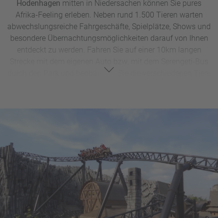
Hodenhagen
mitten in Niedersachen können Sie pures
Afrika-Feeling erleben. Neben rund 1.500 Tieren warten
abwechslungsreiche Fahrgeschäfte, Spielplätze, Shows und
besondere Übernachtungsmöglichkeiten darauf von Ihnen
entdeckt zu werden. Fahren Sie auf einer 10km langen
Strecke mit dem eigenen Auto bzw. mit dem Serengeti-Bus
durch den Park und beobachten Sie die verschiedenen Tiere
aus unmittelbarer Nähe oder laufen Sie durch die
begehbaren Gehege mit Kattas, Affen und einem Mini-
Streichelzoo. Auf zahlreichen VIP-Safaris mit erfahrenen
Rangers erhalten Sie exklusive Einblicke hinter die Kulissen
inkl. Expertenwissen und sind u.a. hautnahe bei der
Raubtier-Fütterung dabei oder übernehmen das Füttern
einzelner Tiere gleich selbst. Der Freizeit-Bereich
„Abenteuer-Safari" sorgt von actionreichen Fahrgeschäften
über Kinderkarussells bis hin zu Hüpfburgen und
(Wasser)Spielplätzen für noch mehr Abwechslung. Ein
weiteres Highlight sind die verschiedenen Unterbringungen
– wählen Sie zwischen verschiedenen Lodge-Typen oder