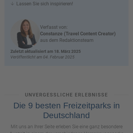
W
o
Lassen Sie sich inspirieren!
or
n
ld
t
of
o
B
Verfasst von:
u
e
Constanze (Travel Content Creator)
r
n
aus dem Redaktionsteam
ef
U
Zuletzt aktualisiert am 18. März 2025
it
n
Veröffentlicht am 04. Februar 2025
s
s
e
r
e
P
a
UNVERGESSLICHE ERLEBNISSE
rt
Die 9 besten Freizeitparks in
n
e
Deutschland
r
Mit uns an Ihrer Seite erleben Sie eine ganz besondere