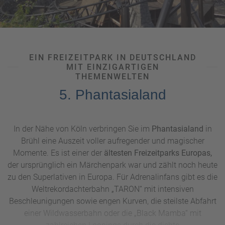
übernachten Sie in mobilen Ranger-Lodges inmitten wilder
Tiere. Im Serengeti Park gibt es
Afrika-Feeling
ganz in Ihrer
Nähe.
EIN FREIZEITPARK IN DEUTSCHLAND
MIT EINZIGARTIGEN
THEMENWELTEN
5. Phantasialand
In der Nähe von Köln verbringen Sie im
Phantasialand
in
Brühl eine Auszeit voller aufregender und magischer
Momente. Es ist einer der
ältesten Freizeitparks Europas,
der ursprünglich ein Märchenpark war und zählt noch heute
zu den Superlativen in Europa. Für Adrenalinfans gibt es die
Weltrekordachterbahn „TARON“ mit intensiven
Beschleunigungen sowie engen Kurven, die steilste Abfahrt
einer Wildwasserbahn oder die „Black Mamba“ mit