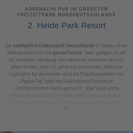
ganz besonderes Ambiente. Verbringen Sie eine
unvergessliche Zeit im Europa Park.
ADRENALIN PUR IM GRÖSSTEN F
REIZEITPARK NORDDEUTSCHLANDS
2. Heide Park Resort
Der
zweitgrößte Erlebnispark Deutschlands
in Soltau ist ein
Abenteuerland für die
ganze Familie.
Ideal gelegen an der
A7 zwischen Hamburg und Hannover, kommen dort vor
allem Kinder unter 10 Jahre auf ihre Kosten. Absolute
Highlights für die Kleinen sind die Phantasiewelten von
„Peppa Pig“ oder der DreamWorks Produktion
„Drachenzähmen leicht gemacht“. Aber auch echte
Achterbahnfans sind im Heide Park richtig aufgehoben.
Europas höchste und schnellste Holz-Achterbahn,
„Colossos“ sorgt mit 60m Höhe und über 100 km/h
Geschwindigkeit für echten Nervenkitzel. Genauso wie
Deutschlands erster Wing Coaster, „der Flug der Dämonen“.
Generell beeindrucken viele Attraktionen mit ihrer