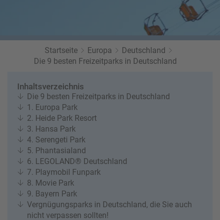
r
b
e
e
u
s
u
c
M
z
h
o
f
Startseite
Europa
e
Deutschland
n
a
Die 9 besten Freizeitparks in Deutschland
r
at
h
s
rt
L
Inhaltsverzeichnis
e
a
R
Die 9 besten Freizeitparks in Deutschland
n
st
e
1. Europa Park
M
i
2. Heide Park Resort
in
s
3. Hansa Park
ut
e
4. Serengeti Park
e
e
5. Phantasialand
U
x
6. LEGOLAND® Deutschland
rl
p
7. Playmobil Funpark
a
e
8. Movie Park
u
rt
9. Bayern Park
b
e
Vergnügungsparks in Deutschland, die Sie auch
n
nicht verpassen sollten!