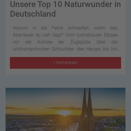
Unsere Top 10 Naturwunder in
Deutschland
Warum in die Ferne schweifen, wenn das
Abenteuer so nah liegt? Vom türkisblauen Eibsee
vor der Kulisse der Zugspitze über die
wildromantischen Schluchten des Harzes bis hin
zu den schroffen Felsen der Sächsischen Schweiz
– Deutschland ist voll von atemberaubenden
> Weiterlesen
Naturwundern, die nur darauf warten, von Ihnen
entdeckt zu werden!