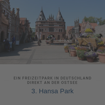
detaillierten Gestaltung wie z.B. beim Wüstenspaß „Desert
Race“ oder der fiesen Kraken in der gleichnamigen
Wasserachterbahn. Insbesondere zu Halloween verwandelt
sich das Areal in ein schauriges Spektakel mit
Gruselhäusern, Achterbahnfahren im Dunkeln und extra
Horror-Attraktionen. Falls Sie nach einem erlebnisreichen
Tag nicht sofort nach Hause möchten, können Sie
zwischen verschiedenen Hotels wählen. Hinter jeder
Zimmertür finden Sie eine andere faszinierende Geschichte,
von Peppa Wutz über wilde Piraten-Geschichten bis zu
spannenden Dschungel-Exkursionen. Verbringen Sie ein
besonderes
Familienerlebnis
inmitten der Lüneburger
Heide.
EIN FREIZEITPARK IN DEUTSCHLAND
DIREKT AN DER OSTSEE
3. Hansa Park