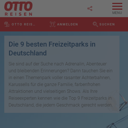
MERKZETTEL ÖFFNEN
MENU
R
OTTO REISEN - EINE MARKE DER REISELAND HOLDING GMB
ANMELDEN
SUCHEN
e
WEBSEITE DURCH
Link
i
P
kopieren
s
a
Die 9 besten Freizeitparks in
e
u
Email
T
b
Deutschland
s
o
l
c
p
Sie sind auf der Suche nach Adrenalin, Abenteuer
WhatsApp
o
h
D
g
und bleibenden Erinnerungen? Dann tauchen Sie ein
a
e
in einen Themenpark voller rasanter Achterbahnen,
Facebook
lr
R
a
Karussells für die ganze Familie, farbenfrohen
e
ei
l
Attraktionen und vielseitigen Shows. Als Ihre
Messenger
i
s
s
Reiseexperten kennen wie die Top 9 Freizeitparks in
s
e
e
Deutschland, die jedem Geschmack gerecht werden.
Telegram
F
zi
n
r
el
ü
X /
e
K
Twitter
h
d