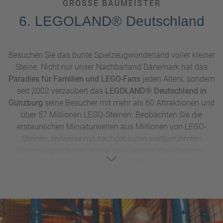
GROSSE BAUMEISTER
6. LEGOLAND® Deutschland
Besuchen Sie das bunte Spielzeugwunderland voller kleiner
Steine. Nicht nur unser Nachbarland Dänemark hat das
Paradies für Familien und LEGO-Fans
jeden Alters, sondern
seit 2002 verzaubert das
LEGOLAND
®
Deutschland in
Günzburg
seine Besucher mit mehr als 60 Attraktionen und
über 57 Millionen LEGO-Steinen. Beobachten Sie die
erstaunlichen Miniaturwelten aus Millionen von LEGO-
Steinen, teilweise mit nachgebauten weltberühmten
Sehenswürdigkeiten sowie das Leben in den Ozeanen,
welches Sie durch einen Glastunnel erkunden können.
Genießen Sie rasante Achterbahnen, abkühlende
Wasserfahrten und interaktive Erlebnisse wie das LEGO
NINJAGO Ride oder seien Sie bei der weltweit ersten
LEGOLAND® Parade mit viel Musik, Themenwagen und
Maskottchen dabei. Besondere saisonale Highlights sind