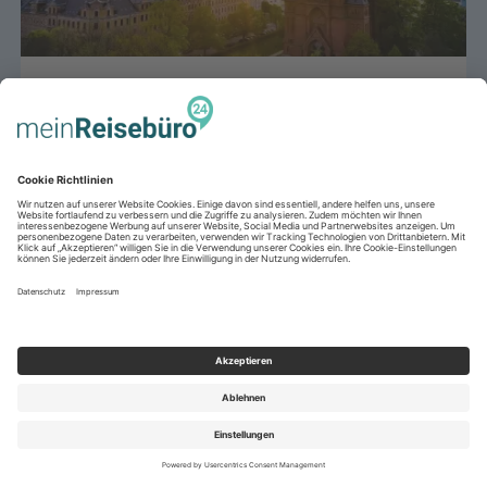
Chemnitz – Europäische
Kulturhauptstadt 2025
Erleben Sie eine Stadt, die Geschichte, Moderne
und Kreativität vereint – Chemnitz lädt 2025 dazu
ein, Kultur neu zu entdecken.
> Weiterlesen
1
2
3
4
5