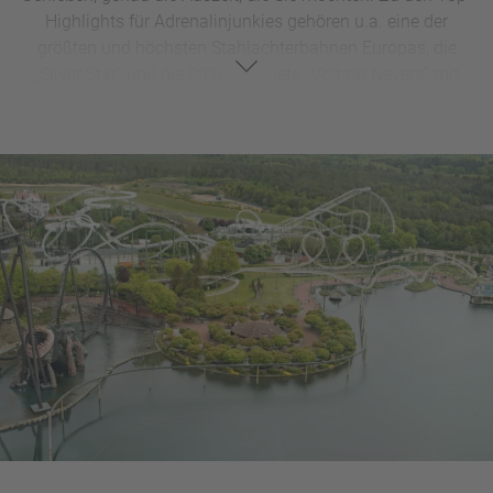
Highlights für Adrenalinjunkies gehören u.a. eine der
größten und höchsten Stahlachterbahnen Europas, die
„Silver Star“ und die 2024 eröffnete „Voltron Nevera“ mit
sieben Über-Kopf-Elementen. Unternehmen Sie an einem
Tag eine Reise komplett durch Europa, indem Sie in die
landestypischen Speisen und kulturellen Elemente der
einzelnen europäischen Bereiche eintauchen. Kleinkinder
freuen sich auf vielfältige Spielplätze, einen fantasievollen
Märchenwald sowie einen Wasserspielplatz im Sommer
und überdachte Spielmöglichkeiten im Winter. Je nach
Jahreszeit erstrahlt der Park in einem neuen Glanz – das
Frühjahr wird bunt, im Sommer ist für längere
Öffnungszeiten und Abkühlung gesorgt, der Herbst wird
gruselig und im Winter sorgt ein Lichtermeer mit
Weihnachtsmärkten für eine magische Stimmung. Für alle,
die nach noch mehr Abenteuer suchen, bieten die
verschiedenen Themenhotels als auch der riesige
Indoor-
Wasserpark “Rulantica”
zusätzlich Abwechslung und ein