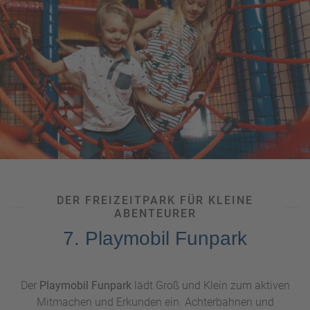
die Gruselwochen zu Halloween als auch die langen
Sommernächte. Im LEGOLAND® Feriendorf können Sie
Ihren Aufenthalt in den verschiedenen Unterkünften von
Piraten-, Ritter- oder LEGO-Ninjago verlängern und vor
allem ausgiebig weiter mit LEGO-Steinen bauen. Gut zu
wissen: Der neue
PEPPA PIG Park
liegt direkt neben dem
LEGOLAND® Deutschland.
DER FREIZEITPARK FÜR KLEINE
ABENTEURER
7. Playmobil Funpark
Der
Playmobil Funpark
lädt Groß und Klein zum aktiven
Mitmachen und Erkunden ein. Achterbahnen und