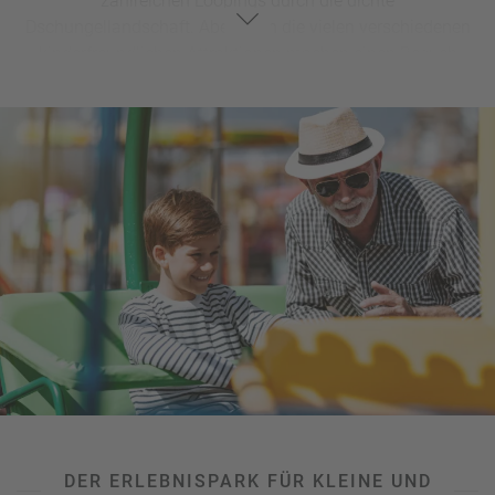
zahlreichen Loopings durch die dichte
Dschungellandschaft. Aber auch die vielen verschiedenen
kinderfreundlichen Attraktionen machen einen Besuch
einzigartig, denn Kinder ab 1m können bereits mehr als
dreiviertel aller Attraktionen benutzen. Vor allem zur kalten
Jahreszeit verwandelt sich der das Phantasialand in ein
funkelndes Lichtermeer mit Weihnachtsmarkt-Flair und
spektakulären Shows. Fahren Sie mit den Achterbahnen
durch die Dunkelheit und bestaunen Sie zum krönenden
Abschluss das beeindruckende Feuerwerk. Verschnaufen
Sie in einem der Hotels und entdecken Sie dabei die
verschiedenen Themenbereiche
wie den Zauber Asiens, die
Lebensfreude Afrikas oder das Abenteuer Luftfahrt. Erleben
Sie einen Aufenthalt, den Sie nie vergessen werden.
DER ERLEBNISPARK FÜR KLEINE UND