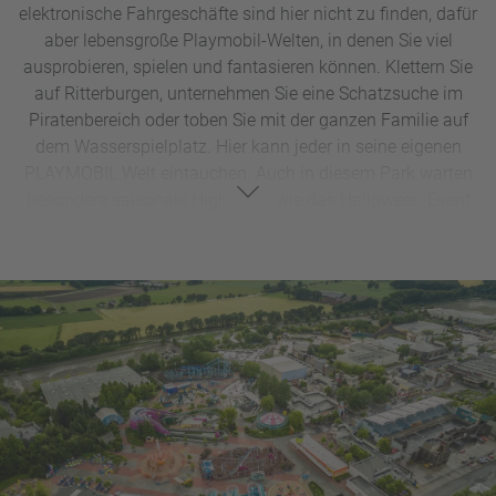
elektronische Fahrgeschäfte sind hier nicht zu finden, dafür
aber lebensgroße Playmobil-Welten, in denen Sie viel
ausprobieren, spielen und fantasieren können. Klettern Sie
auf Ritterburgen, unternehmen Sie eine Schatzsuche im
Piratenbereich oder toben Sie mit der ganzen Familie auf
dem Wasserspielplatz. Hier kann jeder in seine eigenen
PLAYMOBIL Welt eintauchen. Auch in diesem Park warten
besondere saisonale Highlights wie das Halloween-Event
im Herbst oder der Winterzauber inkl. Schlittschuh-Fahren
sowie eine Indoor-Spielstadt mit aktuellem PLAYMOBIL-
Spielzeug auf Sie. Für einen unvergesslicher
(Familien)Kurzurlaub bietet sich das Playmobil Hotel im
Ritter-, Piraten-, Prinzessinnen- oder Bauernhof-Stil an. Im
Playmobil Funpark hat Ihre Fantasie keine Grenzen.