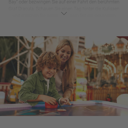
Bay“ oder bezwingen Sie auf einer Fahrt den berühmten
Graf Dracula. Schauen Sie einen Tag hinter die Kulissen
und mischen Sie selbst an einem Set der bekannten
Blockbuster mit. In der Nähe gibt es zahlreiche
Übernachtungsmöglichkeiten, darunter Hotels und
Ferienparks. Bei einem Besuch im Movie Park
fühlen Sie
sich (einen Tag) wie ein Star.