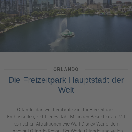
Aktivurlauber, Gourmets und
Erholungssuchende finden hier alle den perfekten
Urlaubsmix mit echtem Florida-Charme und ist durch das
angenehme Klima rund ums Jahr ein perfektes Reiseziel.
ORLANDO
Die Freizeitpark Hauptstadt der
Welt
Orlando, das weltberühmte Ziel für Freizeitpark-
Enthusiasten, zieht jedes Jahr Millionen Besucher an. Mit
ikonischen Attraktionen wie Walt Disney World, dem
Universal Orlando Resort, SeaWorld Orlando und vielen