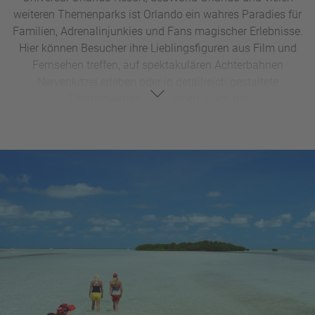
weiteren Themenparks ist Orlando ein wahres Paradies für
Familien, Adrenalinjunkies und Fans magischer Erlebnisse.
Hier können Besucher ihre Lieblingsfiguren aus Film und
Fernsehen treffen, auf spektakulären Achterbahnen
Nervenkitzel erleben oder in detailreich gestaltete
Themenwelten eintauchen. Auch die
Übernachtungsmöglichkeiten sind ein Highlight: Viele
Resorts und Hotels bieten ein vollständig thematisiertes
Erlebnis, das den Aufenthalt unvergesslich macht.
Doch Orlando hat weit mehr zu bieten als nur Freizeitparks.
Abseits der Attraktionen können Besucher in luxuriösen
Shopping-Malls wie der Mall at Millenia oder den Orlando
International Premium Outlets stöbern und einkaufen. Die
Stadt überrascht zudem mit einer lebendigen Kunstszene –
von Galerien und Street Art bis hin zu Theatern und Live-
Musik. Orlando vereint magische Momente, aufregende
Abenteuer und abwechslungsreiche Freizeitmöglichkeiten
und ist damit ein ideales Reiseziel für Besucher jeden