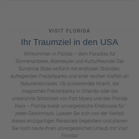
e
r
n
ef
U
it
n
s
s
VISIT FLORIDA
e
Ihr Traumziel in den USA
r
e
Willkommen in Florida – dem Paradies für
P
Sonnenanbeter, Abenteurer und Kulturfreunde! Der
a
Sunshine State verführt mit endlosen Stränden,
rt
aufregenden Freizeitparks und einer reichen Vielfalt an
n
e
Naturerlebnissen. Ob pulsierendes Miami, die
r
magischen Freizeitparks in Orlando oder die
unberührte Schönheit von Fort Myers und den Florida
Keys – Florida bietet unvergessliche Erlebnisse für
jeden Geschmack. Lassen Sie sich von der Vielfalt
dieses einzigartigen Reiseziels begeistern und planen
Sie noch heute Ihren unvergesslichen Urlaub mit Visit
Florida!