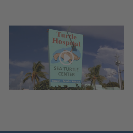
einer entspannten Atmosphäre und charmanten Dörfern
wie Key West, bekannt für historische Gebäude, das
Hemingway-Haus und eine lebendige Kunstszene, zum
Verweilen ein. Kunstgalerien, Boutiquen und
ausgezeichnete Restaurants mit frischen Meeresfrüchten
runden das Erlebnis ab. Der Overseas Highway, der die
Inseln verbindet, bietet atemberaubende Ausblicke und
unvergessliche Sonnenuntergänge.
Play
Mit einer Mischung aus Ruhe und Abenteuer sind die
Florida Keys ein unvergleichliches Reiseziel.
Video
Dies ist ein Videoplayer, der eine Wiedergabe von Videos ermöglicht.