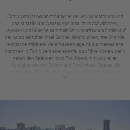
Fort Myers ist bekannt für seine weißen Sandstrände und
das kristallklare Wasser, das ideal zum Schwimmen,
Kayaken und Muschelsammeln ist. Naturfreunde finden auf
der paradiesischen Insel Sanibel Island unberührte Strände,
exotische Wildtiere, viele Wasserwege. Kulturinteressierte
kommen in Fort Myers aber ebenfalls auf ihre Kosten, denn
neben den Stränden lockt Fort Myers mit kulturellen
Highlights wie den Edison and Ford Winter Estates, die
spannende Einblicke in die Leben und Erfindungen von
Thomas Edison und Henry Ford bieten. Die botanischen
Gärten und historischen Gebäude sind ein Erlebnis für
Geschichts- und Naturfans gleichermaßen. Outdoor-
Enthusiasten können Bootsfahrten, Kajaktouren durch
Mangrovenwälder oder Wanderungen im Six Mile Cypress
Slough Preserve genießen. Die charmante Innenstadt lädt
mit Restaurants, Boutiquen und Galerien zum Verweilen
ein. Mit unzähligen Freizeitangeboten für Familien und