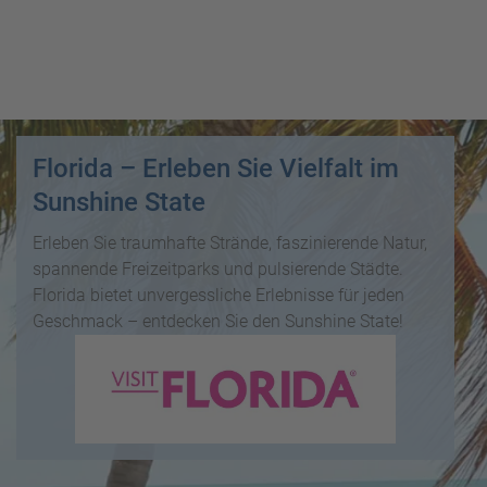
i
P
kopieren
s
a
e
u
Email
T
b
s
o
l
c
p
WhatsApp
o
h
D
g
a
Florida – Erleben Sie Vielfalt im
e
Facebook
lr
R
a
Sunshine State
e
ei
l
Messenger
i
s
s
Erleben Sie traumhafte Strände, faszinierende Natur,
s
e
spannende Freizeitparks und pulsierende Städte.
e
Telegram
F
zi
Florida bietet unvergessliche Erlebnisse für jeden
n
r
el
Geschmack – entdecken Sie den Sunshine State!
ü
X /
e
K
Twitter
h
d
r
b
e
e
u
s
u
c
M
z
h
o
f
e
n