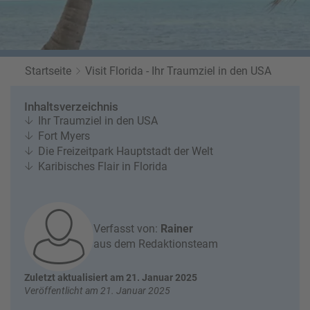
a
r
at
h
s
rt
L
e
a
R
n
st
Startseite
Visit Florida - Ihr Traumziel in den USA
e
M
i
in
s
Inhaltsverzeichnis
ut
e
Ihr Traumziel in den USA
e
e
Fort Myers
U
x
Die Freizeitpark Hauptstadt der Welt
rl
p
Karibisches Flair in Florida
a
e
u
rt
b
e
n
Verfasst von:
Rainer
W
o
aus dem Redaktionsteam
or
n
ld
t
Zuletzt aktualisiert am 21. Januar 2025
of
o
Veröffentlicht am 21. Januar 2025
B
u