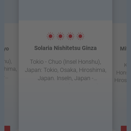
Solaria Nishitetsu Ginza
okyo
Mits
nshu),
Tokio - Chuo (Insel Honshu),
Kyo
oshima,
Japan: Tokio, Osaka, Hiroshima,
Honshu
n -
Japan. Inseln, Japan -
Hirosh
) - De
Doppelzimmer (Doppelbett) -
- Do
Selbstverpflegung