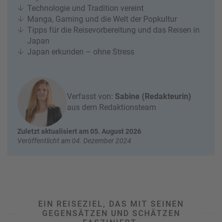
e
r
Technologie und Tradition vereint
n
Manga, Gaming und die Welt der Popkultur
ef
U
Tipps für die Reisevorbereitung und das Reisen in
it
n
Japan
s
s
Japan erkunden – ohne Stress
e
r
e
P
Verfasst von:
Sabine (Redakteurin)
a
aus dem Redaktionsteam
rt
n
Zuletzt aktualisiert am 05. August 2026
e
Veröffentlicht am 04. Dezember 2024
r
EIN REISEZIEL, DAS MIT SEINEN
GEGENSÄTZEN UND SCHÄTZEN