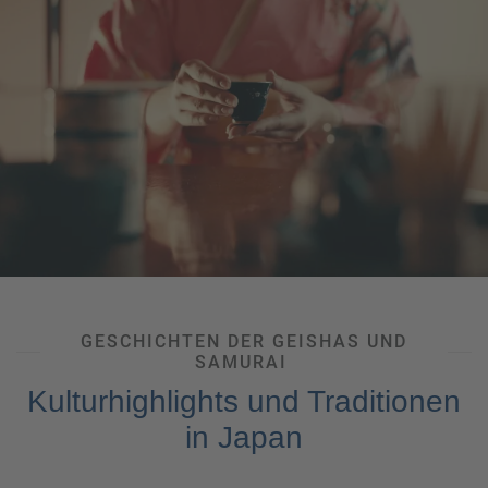
leuchtende Farbpalette: Rot- und Goldtöne der Ahornblätter
schmücken die
Tempelgärten von Kyoto
und die
Wanderwege der japanischen Alpen. Diese Jahreszeit zieht
viele Einheimische und Reisende an, die die besondere
Atmosphäre der herbstlichen Landschaft zu Fuß oder auf
gemütlichen Spaziergängen
erleben möchten.
Der
Winter
bietet schließlich eine ganz eigene Faszination:
Die verschneiten Berge von Hokkaido und Nagano laden
Wintersportbegeisterte
auf die Pisten, während die heißen
Onsen-Bäder
eine perfekte Möglichkeit zur Entspannung
bieten. Eingehüllt in warmes Wasser und umgeben von
Schnee – ein magischer Moment der Ruhe.
GESCHICHTEN DER GEISHAS UND
SAMURAI
Kulturhighlights und Traditionen
in Japan