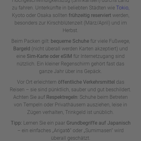
Hochgeschwindigkeitszug (Shinkansen) durchs Land
Shibuya
bietet die Möglichkeit, exklusive Produkte zu
zu fahren. Unterkünfte in beliebten Städten wie
Tokio,
kaufen und Klassiker wie Super Mario oder Zelda zu
Kyoto oder Osaka sollten
frühzeitig reserviert
werden,
spielen. Außerdem lohnt sich für Fans ein Abstecher nach
besonders zur Kirschblütenzeit (März/April) und im
Osaka, wo sich in den
Universal Studios Japan
ein ganzer
Herbst.
Themenbereich der Nintendo-Welt widmet – hier können
Beim Packen gilt:
bequeme Schuhe
für viele Fußwege,
Besucher in die Welten ihrer Lieblingsspiele eintauchen,
Bargeld
(nicht überall werden Karten akzeptiert) und
Mario Kart in einer virtuellen Realität erleben und die
eine
Sim-Karte oder eSIM
für Internetzugang sind
Kulissen von Spielen wie Mario und Donkey Kong
nützlich. Ein kleiner Regenschirm gehört fast das
erkunden.
ganze Jahr über ins Gepäck.
Abseits der großen Attraktionen laden
Maid-Cafés, Cosplay-
Vor Ort erleichtern
öffentliche Verkehrsmittel
das
Events
und kleinere, oft versteckte Läden dazu ein, die
Reisen – sie sind pünktlich, sauber und gut beschildert.
Subkultur Japans zu erleben. In Stadtteilen wie Nakano,
Achten Sie auf
Respektregeln
: Schuhe beim Betreten
dem „kleinen Bruder“ von Akihabara, finden sich seltene
von Tempeln oder Privathäusern ausziehen, leise in
Sammlerstücke und Figuren, die für Fans eine besondere
Zügen verhalten, Trinkgeld ist unüblich.
Attraktion darstellen.
Tipp:
Lernen Sie ein paar
Grundbegriffe auf Japanisch
Ob beim Stöbern durch die Manga-Regale, in Retro-
– ein einfaches „Arigatō“ oder „Sumimasen“ wird
Arcades, oder im Nintendo-Themenpark – die Welt von
überall geschätzt.