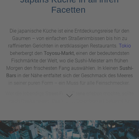
Facetten
Die japanische Küche ist eine Entdeckungsreise für den
Gaumen – von einfachen Straßenimbissen bis hin zu
raffinierten Gerichten in erstklassigen Restaurants.
Tokio
beherbergt den
Toyosu-Markt,
einen der bedeutendsten
Fischmärkte der Welt, wo die Sushi-Meister am frühen
Morgen den frischesten Fang auswählen. In kleinen
Sushi-
Bars
in der Nähe entfaltet sich der Geschmack des Meeres
in seiner puren Form – ein Muss für alle Feinschmecker.
Wer die lebendige
Street-Food-Szene
erleben möchte, sollte
nach Osaka reisen. Das Viertel Dotonbori ist bekannt für
Takoyaki (Oktopusbällchen)
und
Okonomiyaki (herzhafte
Pfannkuchen),
die direkt an Straßenständen zubereitet
werden. Hier erlebt man Japans gesellige Seite, wo das
Essen inmitten des Trubels der Stadt genossen wird.