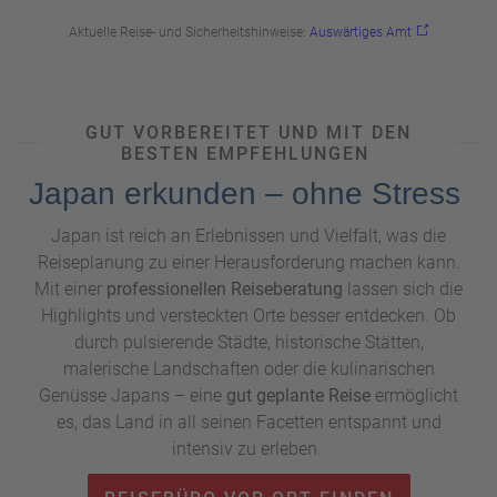
Manga und Gaming ist in Japan ein Erlebnis, das auch
Reisenden, die keine eingefleischten Fans sind, die
Aktuelle Reise- und Sicherheitshinweise:
Auswärtiges Amt
lebendige und kreative Seite Japans näherbringt.
GUT VORBEREITET UND MIT DEN
BESTEN EMPFEHLUNGEN
Japan erkunden – ohne Stress
Japan ist reich an Erlebnissen und Vielfalt, was die
Reiseplanung zu einer Herausforderung machen kann.
Mit einer
professionellen Reiseberatung
lassen sich die
Highlights und versteckten Orte besser entdecken. Ob
durch pulsierende Städte, historische Stätten,
malerische Landschaften oder die kulinarischen
Genüsse Japans – eine
gut geplante Reise
ermöglicht
es, das Land in all seinen Facetten entspannt und
intensiv zu erleben.