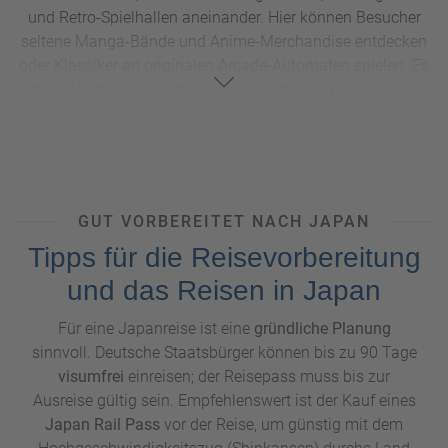
und Retro-Spielhallen aneinander. Hier können Besucher
seltene Manga-Bände und Anime-Merchandise entdecken
oder Klassiker an originalen Arcade-Automaten spielen. Es
ist ein Viertel, das auch für Nicht-Gamer und Anime-Fans
faszinierend ist, denn die bunte Welt von Akihabara spiegelt
eine einzigartige Seite der japanischen Kultur wider.
Für ein noch tieferes Eintauchen in die japanische
Popkultur bietet das
Studio Ghibli Museum in Mitaka,
am
Stadtrand von Tokio, eine besondere Erfahrung. Hier
GUT VORBEREITET NACH JAPAN
können Fans die Magie von Filmen wie
Mein Nachbar
Tipps für die Reisevorbereitung
Totoro
und
Prinzessin Mononoke
hautnah erleben. Das
und das Reisen in Japan
Museum gibt Einblicke in die kreative Arbeit des bekannten
Studios und zeigt
Originalkunstwerke und Animationen.
Ein
Für eine Japanreise ist eine
gründliche Planung
Besuch ist eine Reise in die Fantasie und bietet gleichzeitig
sinnvoll. Deutsche Staatsbürger können bis zu 90 Tage
interessante Einblicke in die künstlerische Seite Japans.
visumfrei
einreisen; der Reisepass muss bis zur
Auch
Gaming-Fans
kommen in Japan voll auf ihre Kosten.
Ausreise gültig sein. Empfehlenswert ist der Kauf eines
In
Tokio und Osaka
gibt es Erlebniswelten, die sich
Japan Rail Pass
vor der Reise, um günstig mit dem
bekannten Spielefirmen widmen. Der
Nintendo-Store in