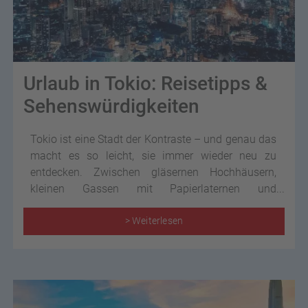
Urlaub in Tokio: Reisetipps &
Sehenswürdigkeiten
Tokio ist eine Stadt der Kontraste – und genau das
macht es so leicht, sie immer wieder neu zu
entdecken. Zwischen gläsernen Hochhäusern,
kleinen Gassen mit Papierlaternen und
überraschend ruhigen Schreinen entsteht ein
Rhythmus, der sofort trägt. Wer Tokio bereist,
> Weiterlesen
bekommt Großstadtenergie – und gleichzeitig
Momente, in denen man einfach kurz stehen bleibt
und schaut.