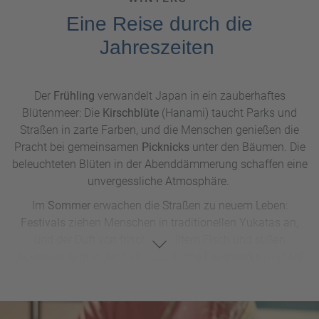
Eine Reise durch die
Jahreszeiten
Der
Frühling
verwandelt Japan in ein zauberhaftes
Blütenmeer: Die
Kirschblüte
(Hanami) taucht Parks und
Straßen in zarte Farben, und die Menschen genießen die
Pracht bei gemeinsamen
Picknicks
unter den Bäumen. Die
beleuchteten Blüten in der Abenddämmerung schaffen eine
unvergessliche Atmosphäre.
Im
Sommer
erwachen die Straßen zu neuem Leben:
Festivals
ziehen Menschen in traditionellen Yukatas an,
und der Duft von frisch gegrilltem Fisch und süßen
Leckereien liegt in der Luft. Nächtliche
Feuerwerke
(Hanabi)
bringen den Himmel zum Leuchten und verleihen Orten wie
Tokio
und dem Sumida-Flussufer einen festlichen Glanz.
Der
Herbst
verleiht der japanischen Landschaft eine tiefe,