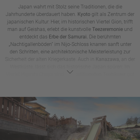
Japan wahrt mit Stolz seine Traditionen, die die
Jahrhunderte überdauert haben.
Kyoto
gilt als Zentrum der
japanischen Kultur: Hier, im historischen Viertel Gion, trifft
man auf Geishas, erlebt die kunstvolle
Teezeremonie
und
entdeckt das
Erbe der Samurai.
Die berühmten
„Nachtigallenböden“ im Nijo-Schloss knarren sanft unter
den Schritten, eine architektonische Meisterleistung zur
Sicherheit der alten Kriegerkaste. Auch in
Kanazawa,
an der
Westküste, lässt sich das historische Japan spüren: Im
Viertel Higashi Chaya sind die
traditionellen Teehäuser
gut
erhalten, und die Geishas halten die Kunst der alten Tänze
lebendig. Der
Kenroku-en-Garten,
einer der schönsten
Japans, lädt zu einem Spaziergang zwischen Teichen,
Brücken und kunstvollen Pavillons ein.
Etwa eine Stunde von Tokio entfernt liegt
Kamakura,
die
erste Samurai-Hauptstadt Japans. Tempel und Schreine
erzählen die Geschichte der Samurai-Zeit, und der große
Buddha von Kamakura
lässt die Spiritualität dieser Epoche