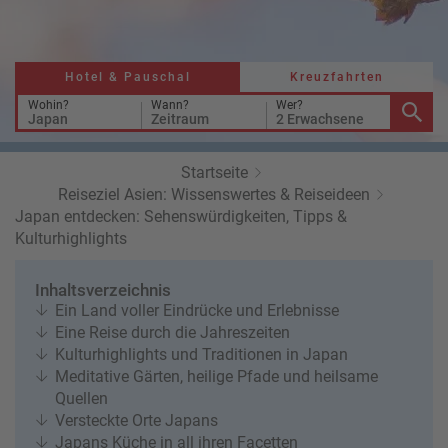
a
r
at
h
s
rt
L
e
a
Hotel & Pauschal
Kreuzfahrten
R
n
st
e
Wohin?
Wann?
Wer?
Japan
Zeitraum
2 Erwachsene
M
i
in
s
ut
e
Startseite
e
e
Reiseziel Asien: Wissenswertes & Reiseideen
U
x
Japan entdecken: Sehenswürdigkeiten, Tipps &
rl
p
Kulturhighlights
a
e
u
rt
Inhaltsverzeichnis
b
e
Ein Land voller Eindrücke und Erlebnisse
n
Eine Reise durch die Jahreszeiten
W
o
Kulturhighlights und Traditionen in Japan
or
n
Meditative Gärten, heilige Pfade und heilsame
ld
t
Quellen
of
o
Versteckte Orte Japans
B
u
Japans Küche in all ihren Facetten