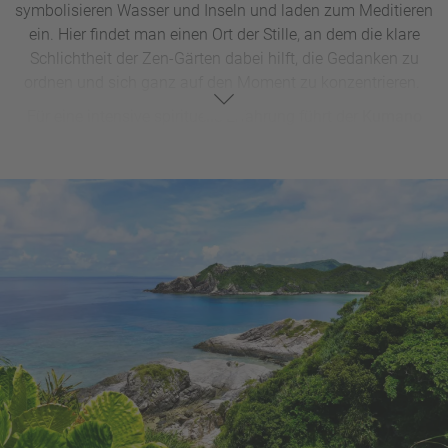
symbolisieren Wasser und Inseln und laden zum Meditieren
ein. Hier findet man einen Ort der Stille, an dem die klare
Schlichtheit der Zen-Gärten dabei hilft, die Gedanken zu
ordnen und sich ganz auf den Moment zu konzentrieren.
Für eine intensive spirituelle Erfahrung führt der
Kumano
Kodo,
einer der ältesten Pilgerwege Japans, durch die
grünen Wälder und Berge der Kii-Halbinsel. Entlang dieses
heiligen Pfades, der über tausend Jahre alt ist, stehen
Schreine, die das spirituelle Herz der Region bilden. Die
Wanderung durch diese naturbelassene Umgebung,
gesäumt von jahrhundertealten Bäumen und heiligen
Stätten, ist ideal für Weltentdecker, die nicht nur die
Landschaft, sondern auch Japans spirituelle Wurzeln in
ihrer Ursprünglichkeit erleben möchten.
Eine weitere Möglichkeit die Spiritualität kennenzulernen,
bietet sich in den
Tempeln und Meditationszentren von
Nara
der ersten Hauptstadt Japans. Hier können Besucher
an Zen-Meditationen teilnehmen und unter Anleitung von