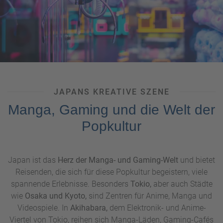
bekannten
Capsule Hotels
bietet jedes Bett eine eigene
Kapsel mit modernster Ausstattung – ein futuristischer
Rückzugsort inmitten des Stadtlebens. Wer eine ruhigere
Seite Tokios erleben möchte, findet in den Parks wie dem
Shinjuku Gyoen
oder dem
Hamarikyu-Garten
grüne
Erholungsorte, die zu einer Tasse Tee und Entspannung
einladen.
JAPANS KREATIVE SZENE
Manga, Gaming und die Welt der
Popkultur
Japan ist das
Herz der Manga- und Gaming-Welt
und bietet
Reisenden, die sich für diese Popkultur begeistern, viele
spannende Erlebnisse. Besonders
Tokio,
aber auch Städte
wie
Osaka und Kyoto,
sind Zentren für Anime, Manga und
Videospiele. In
Akihabara,
dem Elektronik- und Anime-
Viertel von Tokio, reihen sich Manga-Läden, Gaming-Cafés