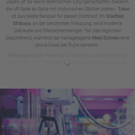
Japan ist für seine technischen Errungenschaften bekannt,
die oft Seite an Seite mit historischen Stätten stehen.
Tokio
ist das beste Beispiel für diesen Kontrast. Im
Stadtteil
Shibuya,
an der berühmten Kreuzung, sind moderne
Gebäude und Menschenmengen Teil des täglichen
Geschehens, während der nahegelegene
Meiji-Schrein
eine
grüne Oase der Ruhe darstellt.
Akihabara
ist ein Paradies für Technik- und Anime-Fans.
Hier reihen sich
Elektronikgeschäfte und Manga-Cafés
aneinander, doch gleichzeitig finden sich auch
traditionelle
Teestuben,
die zum Verweilen einladen.
Odaiba,
eine
künstliche Insel in der Bucht von
Tokio,
bietet mit ihren
futuristischen Bauwerken Einblick in die Hightech-Seite des
Landes. Nicht weit davon entfernt liegt
Asakusa,
ein
traditionelles Viertel mit dem
Senso-ji-Tempel,
einem der
ältesten Tempel Tokios.
Auch bei den Übernachtungsmöglichkeiten zeigt sich
Japans Balance zwischen Moderne und Tradition. In den