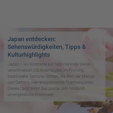
i
P
kopieren
s
a
e
u
Email
T
b
s
o
l
c
p
WhatsApp
o
h
D
g
a
Japan entdecken:
e
Facebook
lr
R
a
Sehenswürdigkeiten, Tipps &
e
ei
l
Messenger
Kulturhighlights
i
s
s
s
e
Japan – wo Kontraste auf faszinierende Weise
e
Telegram
F
zi
verschmelzen. Ob Kirschblüten im Frühling,
n
r
el
traditionelle Samurai-Stätten, die Welt der Manga
ü
X /
e
K
und Gaming oder entspannende Thermalquellen:
Twitter
h
d
r
Dieses Land bietet das ganze Jahr hindurch
b
e
e
unvergessliche Erlebnisse.
u
s
u
c
M
z
h
o
f
e
n