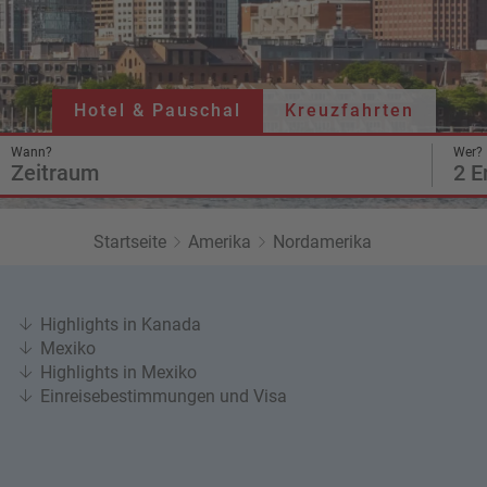
Twitter
Hotel & Pauschal
Kreuzfahrten
Wann?
Wer?
Zeitraum
2 E
Startseite
Amerika
Nordamerika
Highlights in Kanada
Mexiko
Highlights in Mexiko
Einreisebestimmungen und Visa