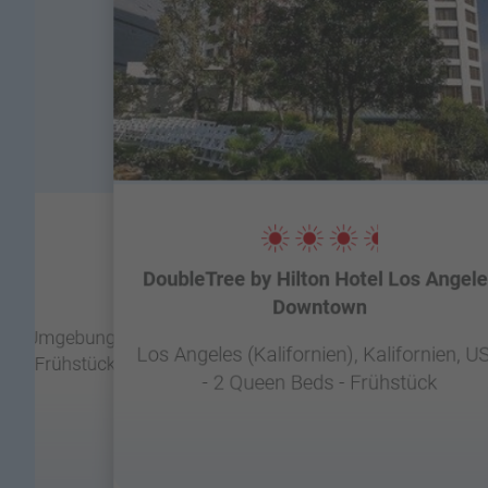
DoubleTree by Hilton Hotel Los Angele
el
Downtown
bul & Umgebung,
Los Angeles (Kalifornien), Kalifornien, U
R - Frühstück
- 2 Queen Beds - Frühstück