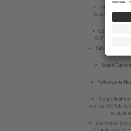
New York:
Nebe
Square, das 9/11 
Los Angeles:
Er
Griffith Observat
San Francisco:
D
Grand Canyo
Yellowstone Nat
Mount Rushmor
von vier US-Präside
es zu ein
Las Vegas:
Bekan
Brunnen, den High