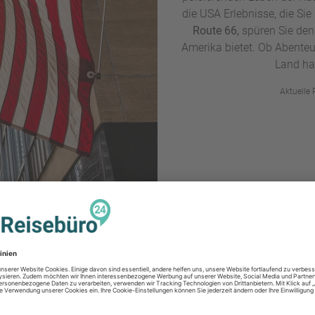
die USA Erlebnisse, die Si
Route 66,
spüren Sie den 
Amerika bietet. Ob Abenteue
Land hat
Aktuelle 
Highlights in den USA