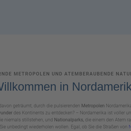
RNDE METROPOLEN UND ATEMBERAUBENDE NAT
illkommen in Nordameri
avon geträumt, durch die pulsierenden
Metropolen
Nordamerika
wunder
des Kontinents zu entdecken? – Nordamerika ist voller un
ie niemals stillstehen, und
Nationalparks,
die einem den Atem rau
Sie unbedingt wiederholen wollen. Egal, ob Sie die Straßen von
N