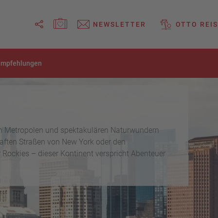
MERKZETTEL ÖFFNEN
NEWSLETTER
OTTO REIS
Link
empfehlungen
kopieren
Email
WhatsApp
en Metropolen und spektakulären Naturwundern
aften Straßen von New York oder den
Facebook
Rockies – dieser Kontinent verspricht Abenteuer
Messenger
Telegram
X /