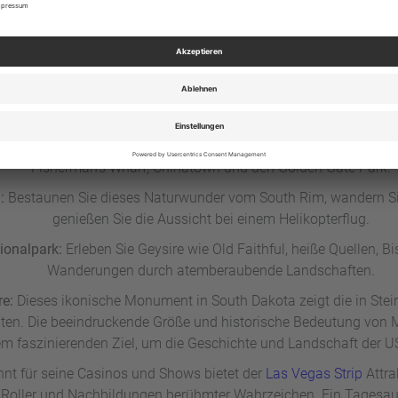
n der Freiheitsstatue, dem Central Park und dem Empire State B
Memorial und die Brooklyn Bridge ein Muss. Kunstliebhaber so
Guggenheim in New York besuchen.
leben Sie den Walk of Fame, die Universal Studios und Venice 
ory, das Getty Center und schlendern Sie durch Beverly Hills ode
ie Golden Gate Bridge, Alcatraz und die Cable Cars sind nur der
Fisherman’s Wharf, Chinatown und den Golden Gate Park.
n:
Bestaunen Sie dieses Naturwunder vom South Rim, wandern Sie
genießen Sie die Aussicht bei einem Helikopterflug.
ionalpark:
Erleben Sie Geysire wie Old Faithful, heiße Quellen, B
Wanderungen durch atemberaubende Landschaften.
e:
Dieses ikonische Monument in South Dakota zeigt die in Stei
nten. Die beeindruckende Größe und historische Bedeutung v
em faszinierenden Ziel, um die Geschichte und Landschaft der U
nt für seine Casinos und Shows bietet der
Las Vegas Strip
Attra
 Roller und Nachbildungen berühmter Wahrzeichen. Ein Tages