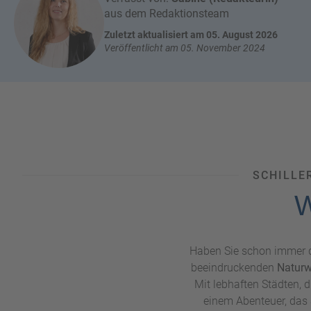
n
aus dem Redaktionsteam
W
o
or
n
Zuletzt aktualisiert am 05. August 2026
ld
Veröffentlicht am 05. November 2024
t
of
o
B
u
e
r
n
ef
U
it
n
s
s
e
SCHILLE
r
W
e
P
a
rt
Haben Sie schon immer d
n
beeindruckenden
Natur
e
Mit lebhaften Städten, d
r
einem Abenteuer, das 