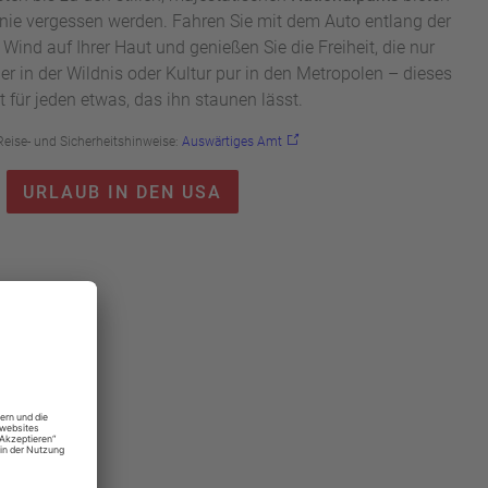
e nie vergessen werden. Fahren Sie mit dem Auto entlang der
Wind auf Ihrer Haut und genießen Sie die Freiheit, die nur
r in der Wildnis oder Kultur pur in den Metropolen – dieses
 für jeden etwas, das ihn staunen lässt.
Reise- und Sicherheitshinweise:
Auswärtiges Amt
URLAUB IN DEN USA