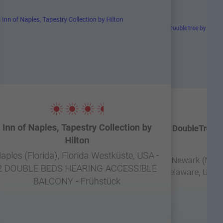
Inn of Naples, Tapestry Collection by
DoubleTree b
Hilton
aples (Florida), Florida Westküste, USA -
Newark (New 
2 DOUBLE BEDS HEARING ACCESSIBLE
Delaware, USA -
BALCONY - Frühstück