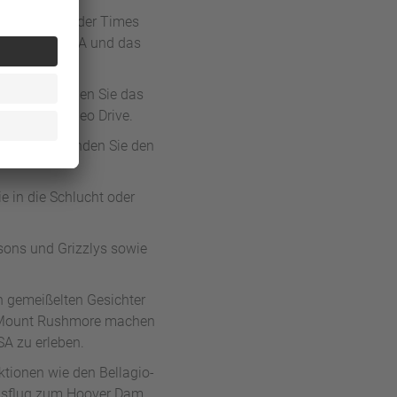
uilding sind der Times
llten das MoMA und das
Beach. Besuchen Sie das
r über den Rodeo Drive.
 Anfang. Erkunden Sie den
 in die Schlucht oder
isons und Grizzlys sowie
n gemeißelten Gesichter
on Mount Rushmore machen
SA zu erleben.
ktionen wie den Bellagio-
ausflug zum Hoover Dam