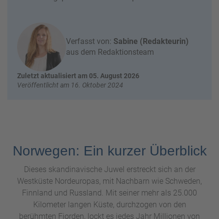
e
r
n
ef
U
it
n
Verfasst von:
Sabine (Redakteurin)
s
s
aus dem Redaktionsteam
e
r
Zuletzt aktualisiert am 05. August 2026
e
Veröffentlicht am 16. Oktober 2024
P
a
rt
n
e
r
Norwegen: Ein kurzer Überblick
Dieses skandinavische Juwel erstreckt sich an der
Westküste Nordeuropas, mit Nachbarn wie Schweden,
Finnland und Russland. Mit seiner mehr als 25.000
Kilometer langen Küste, durchzogen von den
berühmten Fjorden, lockt es jedes Jahr Millionen von