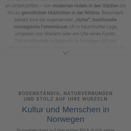
an Unterkünften – von
modernen Hotels in den Städten
bis
hin zu
gemütlichen Holzhütten in der Wildnis.
Besonders
beliebt sind die sogenannten
„Hytter“, traditionelle
norwegische Ferienhäuser,
oft in traumhafter Lage,
umgeben von Wäldern oder am Ufer eines Fjords.
Campingfreunde aufgepasst: In Norwegen gilt das
„Allemannsretten“, das Jedermannsrecht. Das bedeutet, Sie
dürfen fast überall in der Natur zelten – solange Sie sich an
die Regeln halten und respektvoll mit der Umgebung
umgehen. Eine
Übernachtung mitten in der Wildnis
unter
den Sternen? In Norwegen kein Problem.
BODENSTÄNDIG, NATURVERBUNDEN
Essen und Trinken – Traditionelle Küche kennenlernen
UND STOLZ AUF IHRE WURZELN
Norwegen ist ein Paradies für Fischliebhaber. Frischer
Kultur und Menschen in
Lachs gehört definitiv auf Ihren Speiseplan. Weitere
typische Gerichte sind Kjøttkaker (eine Art Frikadelle) oder
Norwegen
der berühmte, aber gewöhnungsbedürftige Lutefisk, ein in
Norwegen mag auf den ersten Blick durch seine
Buchen- oder Birkenasche gewässerter Trockenfisch. In den