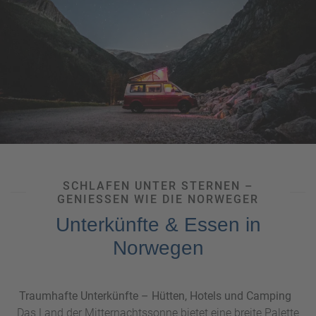
Mietwagen empfehlenswert – so können Sie anhalten, wo
immer es Ihnen gefällt. Falls Sie auf der Suche nach Ruhe
und unberührter Natur sind, sollten Sie das skandinavische
Land mit dem Camper bereisen. Wenn Sie die Küste
erkunden möchten, sind Fähren bzw. Kreuzfahrtschiffe
ebenfalls unverzichtbar. Besonders die traditionelle
Hurtigruten-Schiffsroute, die entlang der spektakulären
Fjordküste verläuft, ist ein unvergessliches Erlebnis.
SCHLAFEN UNTER STERNEN –
GENIESSEN WIE DIE NORWEGER
Unterkünfte & Essen in
Norwegen
Traumhafte Unterkünfte – Hütten, Hotels und Camping
Das Land der Mitternachtssonne bietet eine breite Palette