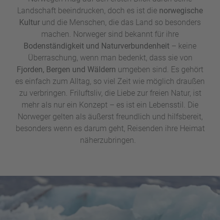
Landschaft beeindrucken, doch es ist die
norwegische
Städten gibt es zudem viele internationale Restaurants, und
Kultur
und die Menschen, die das Land so besonders
für den kleinen Snack zwischendurch finden Sie an fast
machen. Norweger sind bekannt für ihre
jeder Ecke eine Kanelboller – eine norwegische
Bodenständigkeit und Naturverbundenheit
– keine
Zimtschnecke, die Sie sich nicht entgehen lassen sollten.
Überraschung, wenn man bedenkt, dass sie von
Für Budgetbewusste lohnt sich ein Einkauf in den örtlichen
Fjorden, Bergen und Wäldern
umgeben sind. Es gehört
Supermärkten. Essen in Restaurants kann teurer sein als in
es einfach zum Alltag, so viel Zeit wie möglich draußen
Deutschland, daher bietet es sich an, selbst zu kochen –
zu verbringen. Friluftsliv, die Liebe zur freien Natur, ist
besonders, wenn Sie in einer der traditionellen Hütten
mehr als nur ein Konzept – es ist ein Lebensstil. Die
übernachten.
Norweger gelten als äußerst freundlich und hilfsbereit,
besonders wenn es darum geht, Reisenden ihre Heimat
näherzubringen.