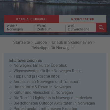
a
r
at
h
s
rt
L
e
a
Hotel & Pauschal
Kreuzfahrten
R
n
st
e
Wohin?
Wann?
Wer?
Norwegen
Zeitraum
2 Erwachsene
M
i
in
s
ut
e
Startseite
Europa
Urlaub in Skandinavien
e
e
Reisetipps für Norwegen
U
x
rl
p
Inhaltsverzeichnis
a
e
Norwegen: Ein kurzer Überblick
u
rt
Wissenswertes für Ihre Norwegen-Reise
b
e
Tipps und praktische Infos
n
Anreise nach Norwegen und Transport
W
o
Unterkünfte & Essen in Norwegen
or
n
Kultur und Menschen in Norwegen
ld
t
Die Top 11 Highlights in Norwegen entdecken
of
o
Die schönsten Outdoor Aktivitäten in Norwegen
B
u
Perfekt geplant mit unseren Experten