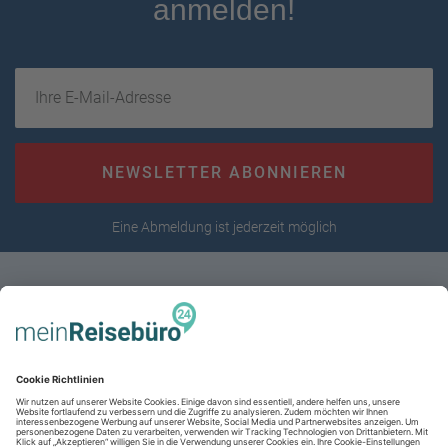
anmelden!
Ihre E-Mail-Adresse
NEWSLETTER ABONNIEREN
Eine Abmeldung ist jederzeit möglich
RECHTLICHES
AGB (stationär)
Online AGB
SERVICE
Datenschutz
Unsere Partner
Impressum