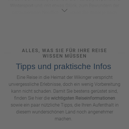
Wintersport
und, mit etwas Glück, zum Bewundern der
bezaubernden
Nordlichter.
Packen Sie daher je nach
Jahreszeit entsprechend. Für den Sommer sollten Sie
leichte, aber auch wind- und wasserfeste Kleidung
einpacken – das Wetter kann schnell umschlagen. Im
Winter ist warme Kleidung unerlässlich, vor allem, wenn Sie
nördlich des Polarkreises unterwegs sind.
ALLES, WAS SIE FÜR IHRE REISE
WISSEN MÜSSEN
Die Menschen in Norwegen? Offen, freundlich und bestens
auf Englisch vorbereitet – Sie werden keine Probleme
Tipps und praktische Infos
haben, sich verständlich zu machen. Aber keine Sorge,
Eine Reise in die Heimat der Wikinger verspricht
wenn Sie ein paar Wörter Norwegisch lernen, freut sich jeder
unvergessliche Erlebnisse, doch ein wenig Vorbereitung
über ein "Takk" (Danke) oder "Hei" (Hallo).
kann nicht schaden. Damit Sie bestens gerüstet sind,
Noch ein praktischer Hinweis: Norwegen gehört zwar zu
finden Sie hier die
wichtigsten Reiseinformationen
Europa, hat aber nicht den Euro eingeführt. Hier zahlen Sie
sowie ein paar nützliche Tipps, die Ihren Aufenthalt in
mit der
norwegischen Krone (NOK).
diesem wunderschönen Land noch angenehmer
machen.