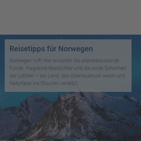
i
P
kopieren
s
a
e
u
Email
T
b
s
o
l
c
p
WhatsApp
o
h
D
g
a
Reisetipps für Norwegen
e
Facebook
lr
R
a
e
Norwegen ruft! Hier erwarten Sie atemberaubende
ei
l
Messenger
i
Fjorde, magische Nordlichter und die wilde Schönheit
s
s
s
der Lofoten – ein Land, das Abenteuerlust weckt und
e
e
Telegram
Naturfans ins Staunen versetzt.
F
zi
n
r
el
ü
X /
e
K
Twitter
h
d
r
b
e
e
u
s
u
c
M
z
h
o
f
e
n