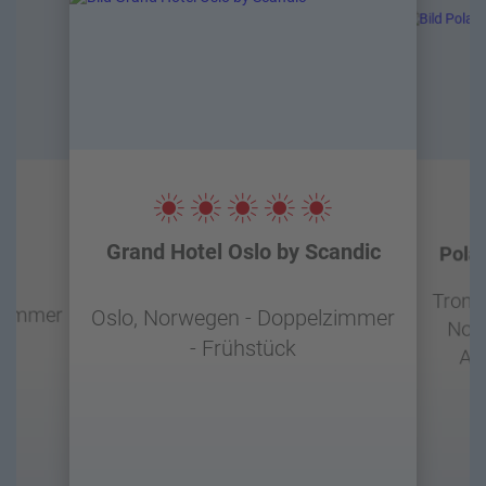
Grand Hotel Oslo by Scandic
Pola
Troms
lzimmer
Oslo, Norwegen - Doppelzimmer
Nor
- Frühstück
Akt