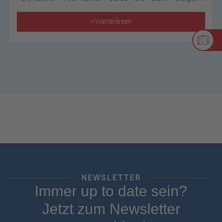
Nordkap, von kleinen Fischerorten bis zu
spektakulären Nordlichtern: Wer hier unterwegs ist,
> Weiterlesen
sammelt Erlebnisse, die bleiben.
NEWSLETTER
Immer up to date sein?
Jetzt zum Newsletter