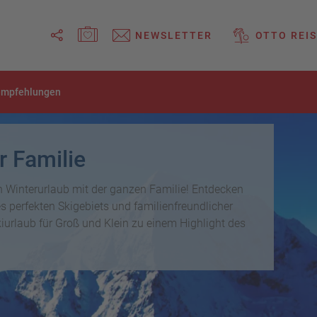
MERKZETTEL ÖFFNEN
NEWSLETTER
OTTO REIS
Link
empfehlungen
kopieren
Email
r Familie
WhatsApp
n Winterurlaub mit der ganzen Familie! Entdecken
s perfekten Skigebiets und familienfreundlicher
Facebook
urlaub für Groß und Klein zu einem Highlight des
Messenger
Telegram
X /