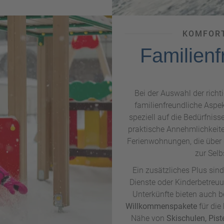
olomiten bietet
sanfte Pisten
 und
spezielle Kinderparks,
in
sern können. Darüber hinaus
KOMFORT
enwohnungen, die sich auf die
 haben.
Familienf
Bei der Auswahl der richti
familienfreundliche Aspe
speziell auf die Bedürfnis
praktische Annehmlichkeit
Ferienwohnungen, die über 
zur Selb
Ein zusätzliches Plus sind
Dienste oder Kinderbetreuu
Unterkünfte bieten auch 
Willkommenspakete
für die
Nähe von
Skischulen, Pis