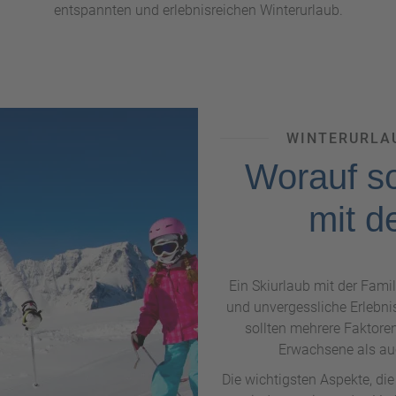
entspannten und erlebnisreichen Winterurlaub.
WINTERURLAU
Worauf so
mit d
Ein Skiurlaub mit der Fami
und unvergessliche Erlebni
sollten mehrere Faktore
Erwachsene als au
Die wichtigsten Aspekte, die