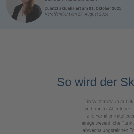
n
W
o
Zuletzt aktualisiert am 01. Oktober 2025
or
Veröffentlicht am 27. August 2024
n
ld
t
of
o
B
u
e
r
n
ef
U
it
n
s
s
e
So wird der Sk
r
e
P
a
Ein Winterurlaub auf Sk
rt
verbringen, Abenteuer 
n
alle Familienmitglieder 
e
einige wesentliche Punkt
r
abwechslungsreichen Fre