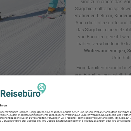
sind zum einem das Vo
Skigebiet sollte beispielsw
erfahrenen Lehrern, Kinderb
Auch die Unterkünfte und di
das Skigebiet eine Vielzah
von Familien gerecht werd
haben, verschiedene Aktiv
Winterwanderungen, 
Unterhalt
Einig familienfreundliche 
von Familien eingestellt ha
ITALIEN
igebiete in