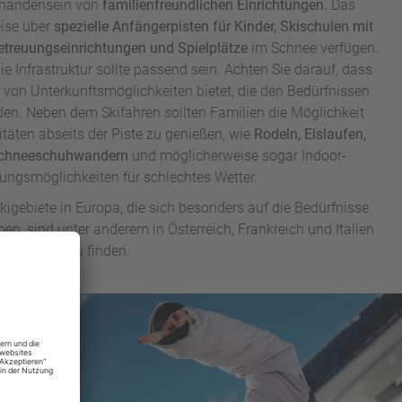
rhandensein von
familienfreundlichen Einrichtungen.
Das
eise über
spezielle Anfängerpisten für Kinder, Skischulen mit
etreuungseinrichtungen und Spielplätze
im Schnee verfügen.
e Infrastruktur sollte passend sein. Achten Sie darauf, dass
l von Unterkunftsmöglichkeiten bietet, die den Bedürfnissen
en. Neben dem Skifahren sollten Familien die Möglichkeit
itäten abseits der Piste zu genießen, wie
Rodeln, Eislaufen,
Schneeschuhwandern
und möglicherweise sogar Indoor-
ungsmöglichkeiten für schlechtes Wetter.
Skigebiete in Europa, die sich besonders auf die Bedürfnisse
ben, sind unter anderem in Österreich, Frankreich und Italien
zu finden.