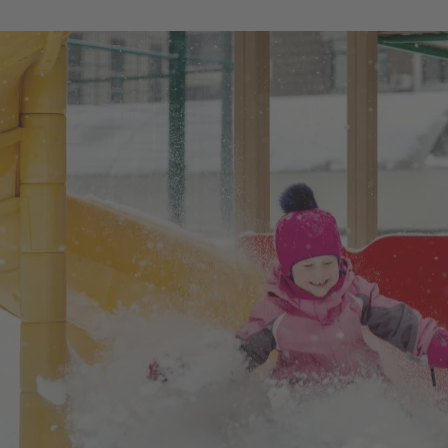
3. Alta Badia, Italien:
Dieses malerische Skigebiet in den D
für Anfänger und Kinder,
Skischulen
mit erfahrenen Lehrern
denen junge Skifahrer spielerisch ihre Fähigkeiten verbes
gibt es eine Vielzahl von familiengeführten Hotels und Feri
Bedürfnisse von Familien spezialisiert