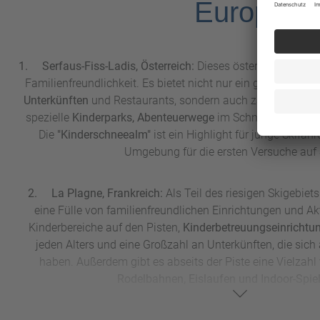
Europa
1. Serfaus-Fiss-Ladis, Österreich:
Dieses österreichische Sk
Familienfreundlichkeit. Es bietet nicht nur ein großes Ange
Unterkünften
und Restaurants, sondern auch zahlreiche Akti
spezielle
Kinderparks, Abenteuerwege
im Schnee und
Kind
Die
"Kinderschneealm"
ist ein Highlight für junge Skifahr
Umgebung für die ersten Versuche auf 
2. La Plagne, Frankreich:
Als Teil des riesigen Skigebiet
eine Fülle von familienfreundlichen Einrichtungen und Akti
Kinderbereiche auf den Pisten,
Kinderbetreuungseinrichtu
jeden Alters und eine Großzahl an Unterkünften, die sich 
haben. Außerdem gibt es abseits der Piste eine Vielzahl 
Rodelbahnen, Eislaufen und Indoor-Spiel