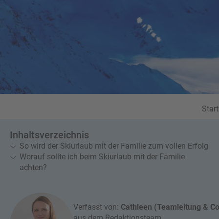
K
h
d
r
b
e
e
u
s
u
c
M
z
h
o
f
e
n
a
r
at
h
s
rt
L
e
a
R
n
Start
st
e
M
i
in
Inhaltsverzeichnis
s
ut
So wird der Skiurlaub mit der Familie zum vollen Erfolg
e
e
Worauf sollte ich beim Skiurlaub mit der Familie
e
U
achten?
x
rl
p
a
e
u
rt
Verfasst von:
Cathleen (Teamleitung & C
b
e
aus dem Redaktionsteam