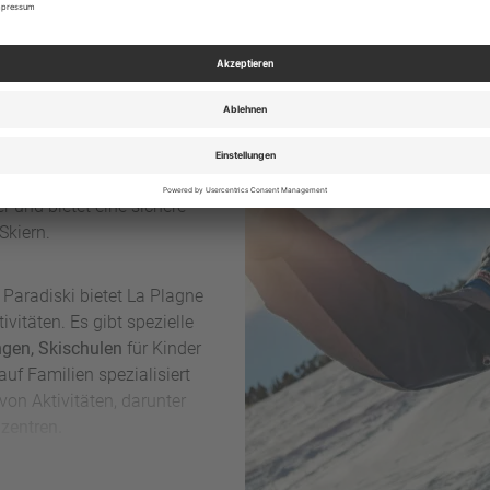
igebiet ist bekannt für seine
bot an
familienfreundlichen
vitäten für Kinder, darunter
erbetreuungseinrichtungen.
er und bietet eine sichere
Skiern.
s Paradiski bietet La Plagne
vitäten. Es gibt spezielle
ngen, Skischulen
für Kinder
auf Familien spezialisiert
von Aktivitäten, darunter
zentren.