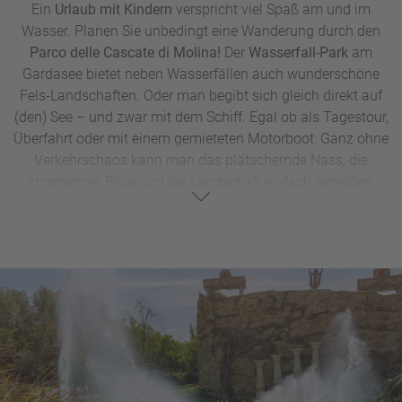
Ein
Urlaub mit Kindern
verspricht viel Spaß am und im
Wasser. Planen Sie unbedingt eine Wanderung durch den
Parco delle Cascate di Molina!
Der
Wasserfall-Park
am
Gardasee bietet neben Wasserfällen auch wunderschöne
Fels-Landschaften. Oder man begibt sich gleich direkt auf
(den) See – und zwar mit dem Schiff. Egal ob als Tagestour,
Überfahrt oder mit einem gemieteten Motorboot: Ganz ohne
Verkehrschaos kann man das plätschernde Nass, die
angenehme Brise und die Landschaft einfach genießen.
Linienschiffe verbinden zudem zahlreiche
Ausflugsziele für
Familien.
Wer
Wasserspiele
liebt, findet ganz zauberhafte am
Westufer des Gardasees mit dem
Giardino Botanico bei
Gardone.
Der Mix aus botanischem Garten, Park mit
Wasserspielen und Skulpturen von Künstlern wie Keith
Haring oder Joan Miró, fasziniert Jung und Alt.
Der Gardasee lädt aber auch zu vielen Wassersportarten
ein, zum Beispiel
Windsurfen, Kanufahren oder Stand-Up-