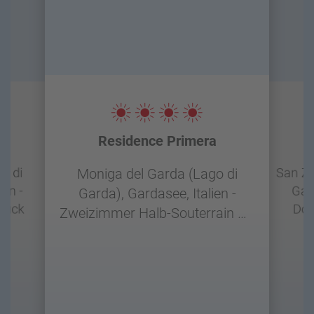
Residence Primera
a
o di
San Ze
Moniga del Garda (Lago di
ien -
Gard
Garda), Gardasee, Italien -
tück
Dou
Zweizimmer Halb-Souterrain D2
- Frühstück