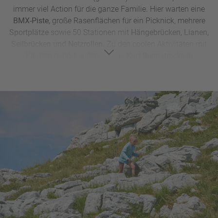
immer viel Action für die ganze Familie. Hier warten eine
BMX-Piste,
große Rasenflächen für ein Picknick, mehrere
Sportplätze
sowie 50 Stationen mit
Hängebrücken, Lianen,
Seilbrücken und Netzrollen.
Zu den coolen Aktivitäten mit
Kindern gehört außerdem die
Kart-Rennstrecke in
Desenzano.
Hier kann man nicht nur als Zuschauer den
Speed der Karts genießen, sondern auch selbst mal richtig
Gas geben. Und keine Angst: Die Karts für die Kinder fahren
maximal 40 km/h. Die Fahrer müssen aber mindestens 130
Zentimeter groß sein.
Als
Gardasee-Ausflugsziele
mit Kindern bieten außerdem
die vielen Vergnügungsparks Adrenalin pur. Beliebt ist das
Gardaland in Lazise
mit Achterbahnen, Kinderkarussell,
Wildwasserbahnen,
Aquapark
und Unterhaltung-Shows.
Wer nicht genug bekommt, kann sogar eine Übernachtung
in einem zum Gardaland Park gehörenden Hotels buchen.
Im benachbarte
SEA LIFE
kann man in den 40 Becken
5.000 Tiere beobachten, wie beispielsweise Haie, Rochen,