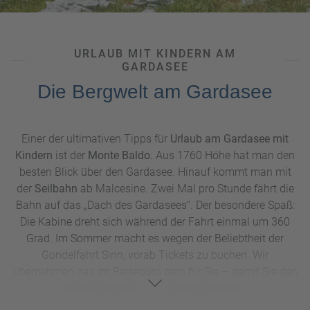
Seesterne und Seelöwen. Filmfans werden das
Movieland
lieben. Zwischen Lazise und Peschiera gelegen, erleben Sie
hier Stunt-Shows, einen U-Boot-Simulator, eine Speedboat-
URLAUB MIT KINDERN AM
Fahrt, ein 3D-Kino, Achterbahnen und ein Horror-Haus.
GARDASEE
Kleinere Kinder dagegen können sich auf Karussells und
Die Bergwelt am Gardasee
eine Panorama-Bahn freuen.
Einer der ultimativen Tipps für
Urlaub am Gardasee mit
Kindern
ist der
Monte Baldo.
Aus 1760 Höhe hat man den
besten Blick über den Gardasee. Hinauf kommt man mit
der
Seilbahn
ab Malcesine. Zwei Mal pro Stunde fährt die
Bahn auf das „Dach des Gardasees“. Der besondere Spaß:
Die Kabine dreht sich während der Fahrt einmal um 360
Grad. Im Sommer macht es wegen der Beliebtheit der
Gondelfahrt Sinn, vorab Tickets zu buchen. Wir
übernehmen das im Reisebüro gern für Sie – damit Sie den
Ausflug entspannt genießen können.