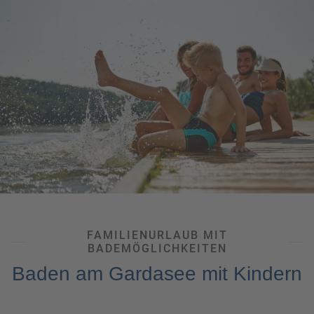
Ihren Nachwuchs begeistern.
UNSER TIPP:
Ein für den
Familienurlaub
typisches Angebot
ist der
Agriturismo
– Urlaub auf dem Land bei einem
landwirtschaftlichen Betrieb mit Gästezimmern und
Appartements. Aus der eigenen Produktion stammen auch
viele der authentischen Spezialitäten, die hier aufgetischt
werden. Das
Agriturismo Le Caldane in Colà di Lazise
etwa
ist sehr kinderfreundlich – es gibt einen Spielplatz – und ist
bekannt für seine Hausmannskost.
FAMILIENURLAUB MIT
BADEMÖGLICHKEITEN
Baden am Gardasee mit Kindern