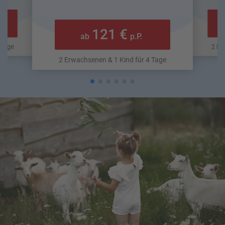
121 €
ab
p.P.
 Tage
2 Er
2 Erwachsenen & 1 Kind für 4 Tage