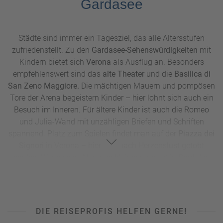
Gardasee
Städte sind immer ein Tagesziel, das alle Altersstufen
zufriedenstellt. Zu den
Gardasee-Sehenswürdigkeiten
mit
Kindern bietet sich
Verona
als Ausflug an. Besonders
empfehlenswert sind das
alte Theater
und die
Basilica di
San Zeno Maggiore.
Die mächtigen Mauern und pompösen
Tore der Arena begeistern Kinder – hier lohnt sich auch ein
Besuch im Inneren. Für ältere Kinder ist auch die Romeo
und Julia-Wand mit unzähligen Briefen und Schriften
spannend. Platz zum Spielen findet man auf der
Piazza dei
Signori
in Verona – hier darf nach Herzenslust getobt
werden. Wer es eine Nummer kleiner mag, ist in
Bardolino
genau richtig. Der Ort bietet ein vielseitiges Freizeitangebot
für Familien mit Kindern. Für Laufrad-Fans bietet sich die
Uferpromenade an, doch auch wer den Gardasee mit Baby
bereist, wird sie lieben. Man spaziert auf gepflasterten oder
DIE REISEPROFIS HELFEN GERNE!
mit glatten Holzplanken belegten Wegen im Schatten der