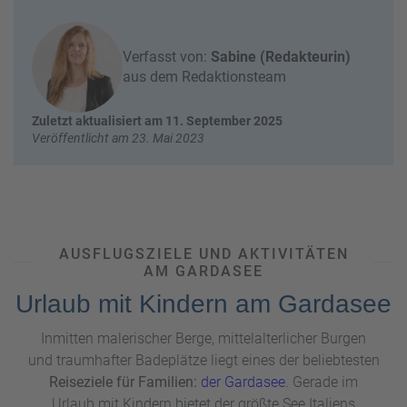
e
r
n
ef
U
Verfasst von:
Sabine (Redakteurin)
it
n
aus dem Redaktionsteam
s
s
e
Zuletzt aktualisiert am 11. September 2025
r
Veröffentlicht am 23. Mai 2023
e
P
a
rt
n
e
AUSFLUGSZIELE UND AKTIVITÄTEN
r
AM GARDASEE
Urlaub mit Kindern am Gardasee
Inmitten malerischer Berge, mittelalterlicher Burgen
und traumhafter Badeplätze liegt eines der beliebtesten
Reiseziele für Familien:
der Gardasee
. Gerade im
Urlaub mit Kindern bietet der größte See Italiens