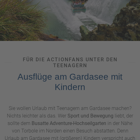
Paddling.
Ein einmaliges Abenteuer für die ganze Familie
ist das
Family Canyoning,
eine Canyoningtour mit Kindern.
Diese sportlichen Aktivitäten können Sie bei Ihrer
Reisebuchung gleich mit dazubuchen. Wir beraten Sie
gern!
UNSER TIPP:
Wer Urlaub am
Gardasee mit Kleinkind
macht, findet in
Lazise
einer der wenigen Sandstrände.
FÜR DIE ACTIONFANS UNTER DEN
Suchen Sie doch auf unserer Online-Buchungsplattform
TEENAGERN
ganz bequem von zuhause aus nach einer passenden
Ausflüge am Gardasee mit
Unterkunft
!
Kindern
Sie wollen Urlaub mit Teenagern am Gardasee machen?
Nichts leichter als das. Wer
Sport und Bewegung
liebt, der
sollte dem
Busatte Adventure-Hochseilgarten
in der Nähe
von Torbole im Norden einen Besuch abstatten. Denn
Urlaub am Gardasee mit (größeren) Kindern verspricht auch