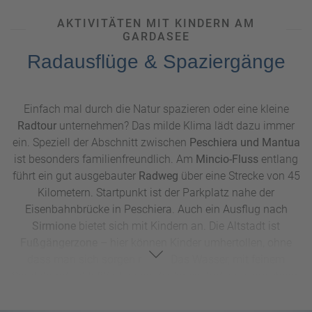
AKTIVITÄTEN MIT KINDERN AM
GARDASEE
Radausflüge & Spaziergänge
Einfach mal durch die Natur spazieren oder eine kleine
Radtour
unternehmen? Das milde Klima lädt dazu immer
ein. Speziell der Abschnitt zwischen
Peschiera und Mantua
ist besonders familienfreundlich. Am
Mincio-Fluss
entlang
führt ein gut ausgebauter
Radweg
über eine Strecke von 45
Kilometern. Startpunkt ist der Parkplatz nahe der
Eisenbahnbrücke in Peschiera. Auch ein Ausflug nach
Sirmione
bietet sich mit Kindern an. Die Altstadt ist
Fußgängerzone
– hier können Kinder umhertollen, ohne
dass man sich sorgen muss. Das Wasser, mit feinem
Sandstrand, ist fußläufig von der Innenstadt aus erreichbar.
Ein weiteres Highlight ist die
Burgruine Castello Scaligero:
Der Weg über die kleine Burg-Brücke hinein in die Stadt wird