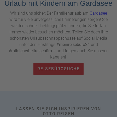
Urlaub mit Kindern am Gardasee
Bäume – mit wunderbarem Ausblick auf den See. Wenn
dann noch in der
Pizzeria Gelateria Cristallo
direkt an der
Wir sind uns sicher: Der
Familienurlaub
am
Gardasee
Promenade eine Pizza oder ein Eisbecher winkt, könnte ein
wird für viele unvergessliche Erinnerungen sorgen! Sie
Urlaubstag am Gardasee mit Kindern gar nicht schöner
werden schnell Lieblingsplätze finden, die Sie fortan
sein.
immer wieder besuchen möchten. Teilen Sie doch Ihre
schönsten Urlaubsschnappschüsse auf Social Media
unter den Hashtags
#meinreisebüro24
und
#mitsicherheitreisebüro
– und folgen auch Sie unseren
Kanälen!
REISEBÜROSUCHE
LASSEN SIE SICH INSPIRIEREN VON
OTTO REISEN