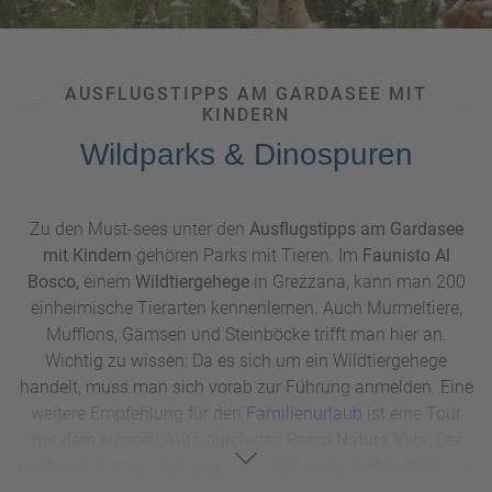
AUSFLUGSTIPPS AM GARDASEE MIT
KINDERN
Wildparks & Dinospuren
Zu den Must-sees unter den
Ausflugstipps am Gardasee
mit Kindern
gehören Parks mit Tieren. Im
Faunisto Al
Bosco,
einem
Wildtiergehege
in Grezzana, kann man 200
einheimische Tierarten kennenlernen. Auch Murmeltiere,
Mufflons, Gämsen und Steinböcke trifft man hier an.
Wichtig zu wissen: Da es sich um ein Wildtiergehege
handelt, muss man sich vorab zur Führung anmelden. Eine
weitere Empfehlung für den
Familienurlaub
ist eine Tour
mit dem eigenen Auto durch den
Parco Natura Viva.
Der
moderne zoologische Garten gleicht einem
Safari-Park
und