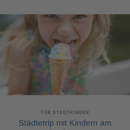
ist für Tierliebhaber jeden Alters ein ganz besonderes
Erlebnis.
Nur eine halbe Autostunde östlich von Riva del Garda bei
Rovereto kann man echte
Dinosaurierspuren
bestaunen.
Vor mehr als 200 Millionen Jahren hinterließen hier 18
unterschiedlichen Dinosaurierarten im schlammigen
Untergrund ihre Spuren, die über die Jahrhunderte
versteinerten. Auf fünf Wanderpfaden kann man diesem
Zeugnis einer längst vergangenen Welt folgen und
insgesamt mehr als 1000 Fußabdrücke entdecken. Ein
beeindruckendes Erlebnis für die ganze Familie!
Wir beraten Sie gern zu diesem und weiteren Ausflügen und
buchen auch Tickets für
Sehenswürdigkeiten
gerne für Sie
im Voraus.
FÜR STADTKINDER
Städtetrip mit Kindern am