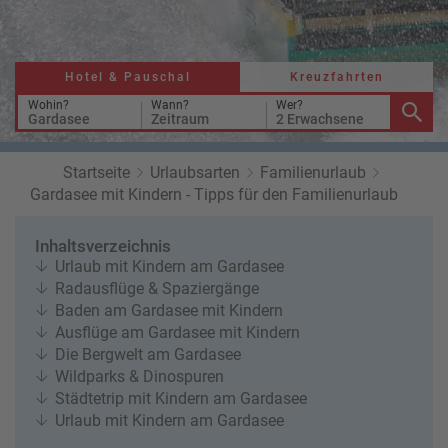
a
r
at
h
s
rt
L
e
a
Hotel & Pauschal
Kreuzfahrten
R
n
st
e
Wohin?
Wann?
Wer?
Gardasee
Zeitraum
2 Erwachsene
M
i
in
s
ut
e
Startseite
Urlaubsarten
Familienurlaub
e
e
Gardasee mit Kindern - Tipps für den Familienurlaub
U
x
rl
p
Inhaltsverzeichnis
a
e
Urlaub mit Kindern am Gardasee
u
rt
Radausflüge & Spaziergänge
b
e
Baden am Gardasee mit Kindern
n
Ausflüge am Gardasee mit Kindern
W
o
Die Bergwelt am Gardasee
or
n
Wildparks & Dinospuren
ld
t
Städtetrip mit Kindern am Gardasee
of
o
Urlaub mit Kindern am Gardasee
B
u